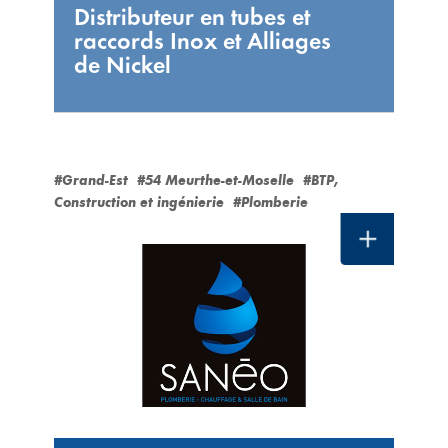
Distributeur en tubes et
raccords Inox et Alliages
de Nickel
#Grand-Est
#54 Meurthe-et-Moselle
#BTP,
Construction et ingénierie
#Plomberie