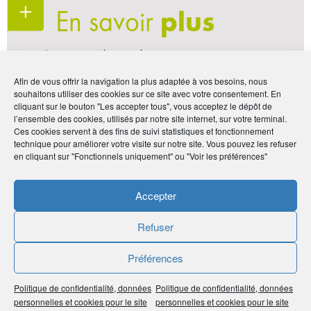
En savoir
plus
Pour tester le simulateur
Plus d'informations sur Bercy infos Entreprises
Afin de vous offrir la navigation la plus adaptée à vos besoins, nous
Consultez notre dossier sur le Dirigeant
souhaitons utiliser des cookies sur ce site avec votre consentement. En
cliquant sur le bouton "Les accepter tous", vous acceptez le dépôt de
d'entreprise
l’ensemble des cookies, utilisés par notre site internet, sur votre terminal.
Ces cookies servent à des fins de suivi statistiques et fonctionnement
technique pour améliorer votre visite sur notre site. Vous pouvez les refuser
en cliquant sur "Fonctionnels uniquement" ou "Voir les préférences"
Par :
humancom
Publié le :
20 mai 2026
Accepter
Noter
5
/
5
9
votes
Refuser
Préférences
Imprimer
Politique de confidentialité, données
Politique de confidentialité, données
Partager
personnelles et cookies pour le site
personnelles et cookies pour le site