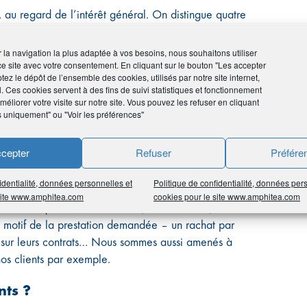
s, au regard de l’intérêt général. On distingue quatre
rgent et le financement du terrorisme, la lutte contre la
ale, ainsi que le renforcement du conseil que nous devons
ir la navigation la plus adaptée à vos besoins, nous souhaitons utiliser
ce site avec votre consentement. En cliquant sur le bouton "Les accepter
tez le dépôt de l’ensemble des cookies, utilisés par notre site internet,
l. Ces cookies servent à des fins de suivi statistiques et fonctionnement
éliorer votre visite sur notre site. Vous pouvez les refuser en cliquant
s uniquement" ou "Voir les préférences"
onnes politiquement exposées.
cepter
Refuser
Préfére
vos clients ?
identialité, données personnelles et
Politique de confidentialité, données per
 site www.amphitea.com
cookies pour le site www.amphitea.com
e savoir quels sont leur métier, leurs revenus, leur
 le motif de la prestation demandée – un rachat par
t sur leurs contrats… Nous sommes aussi amenés à
nos clients par exemple.
nts ?