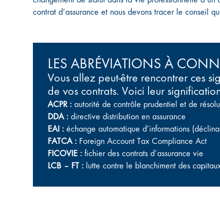
contrat d’assurance et nous devons tracer le conseil q
LES ABRÉVIATIONS À CONN
Vous allez peut-être rencontrer ces sig
de vos contrats. Voici leur signification
ACPR :
autorité de contrôle prudentiel et de résolu
DDA :
directive distribution en assurance
EAI :
échange automatique d’informations (décli
FATCA :
Foreign Account Tax Compliance Act
FICOVIE :
fichier des contrats d’assurance vie
LCB – FT :
lutte contre le blanchiment des capitaux