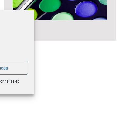
#Épargne
nces
sonnelles et