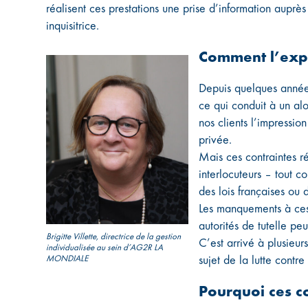
réalisent ces prestations une prise d’information auprès
inquisitrice.
Comment l’expl
Depuis quelques années
ce qui conduit à un al
nos clients l’impressi
privée.
Mais ces contraintes 
interlocuteurs – tout c
des lois françaises ou
Les manquements à ces
autorités de tutelle pe
Brigitte Villette, directrice de la gestion
C’est arrivé à plusieur
individualisée au sein d’AG2R LA
MONDIALE
sujet de la lutte contre
Pourquoi ces c