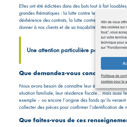
Elles ont été édictées dans des buts tout à fait louable
grandes thématiques : la lutte contre le blanchiment d’a
déshérence des contrats, la lutte contre la fraude fisc
Afin de vous offr
des cookies sur 
donner à nos clients et de sa traçabilité.
tous", vous accep
sur votre termina
technique pour am
sur "Fonctionnel
Une attention particulière pour les pers
Ac
Que demandez-vous concrètement à 
Politique de conf
cookies pour le
Nous avons besoin de connaître leur état-civil précis, d
situation familiale, leur résidence fiscale… mais aussi
exemple – ou encore l’origine des fonds qu’ils versen
collecter des pièces pour confirmer l’identification de 
Que faites-vous de ces renseigneme