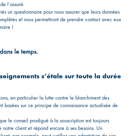
de l’assuré.
s un questionnaire pour nous assurer que leurs données
complètes et nous permettront de prendre contact avec eux
naire !
 dans le temps.
nseignements s’étale sur toute la durée
ions, en particulier la lutte contre le blanchiment des
sont basées sur ce principe de connaissance actualisée de
e le conseil prodigué à la souscription est toujours
de notre client et répond encore à ses besoins. Un
lient, par exemple, peut justifier une adaptation de son