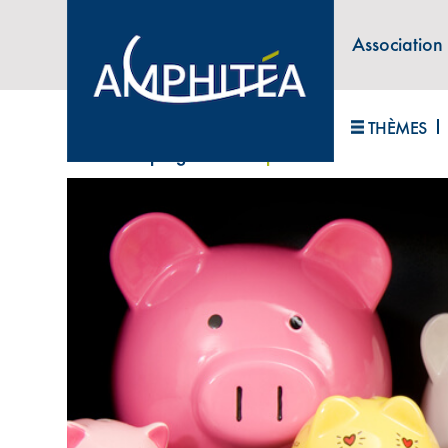
Association
ABONNEZ-VOUS À LA LETTRE D'INFORM
THÈMES
Accueil
>
Épargne
>
Pourquoi tant de contraintes