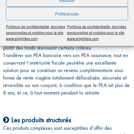
Refuser
Tout comme le PEA bancaire, le PEA assurance – ainsi que
le PEA PME ETI (destiné à financer les petites et moyennes
Préférences
entreprises et les entreprises de taille intermédiaire) – est un
outil permettant de provisionner un capital dont les plus-
Politique de confidentialité, données
Politique de confidentialité, données
values seront exonérées au bout de 5 ans. Attention toutefois,
personnelles et cookies pour le site
personnelles et cookies pour le site
www.amphitea.com
www.amphitea.com
le PEA assurance ne pourra pas accueillir de titres vifs mais
plutôt des fonds réunissant certains critères.
Transférer son PEA bancaire vers son PEA assurance, tout en
conservant l’antériorité fiscale peut-être une excellente
solution pour se constituer un revenu complémentaire sous
forme de rente viagère totalement défiscalisée, sécurisée et
réversible sur son conjoint, à condition que le PEA ait plus de
8 ans, et ce, à tout moment pendant la retraite.
Les produits structurés
Ces produits complexes sont susceptibles d’offrir des