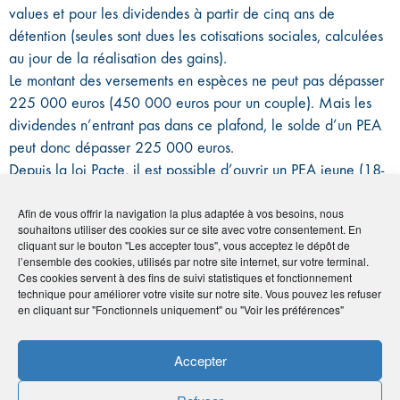
values et pour les dividendes à partir de cinq ans de
détention (seules sont dues les cotisations sociales, calculées
au jour de la réalisation des gains).
Le montant des versements en espèces ne peut pas dépasser
225 000 euros (450 000 euros pour un couple). Mais les
dividendes n’entrant pas dans ce plafond, le solde d’un PEA
peut donc dépasser 225 000 euros.
Depuis la loi Pacte, il est possible d’ouvrir un PEA jeune (18-
25 ans) avec un plafond de 25 000 euros qui se convertira
en PEA normal lorsque le titulaire aura 25 ans.
Afin de vous offrir la navigation la plus adaptée à vos besoins, nous
souhaitons utiliser des cookies sur ce site avec votre consentement. En
cliquant sur le bouton "Les accepter tous", vous acceptez le dépôt de
l’ensemble des cookies, utilisés par notre site internet, sur votre terminal.
Ces cookies servent à des fins de suivi statistiques et fonctionnement
PEA Assurance
technique pour améliorer votre visite sur notre site. Vous pouvez les refuser
en cliquant sur "Fonctionnels uniquement" ou "Voir les préférences"
Moins connu que le PEA (plan d’épargne en actions)
bancaire, le PEA Assurance est toutefois intéressant. Il s’agit
Accepter
d’un contrat de capitalisation (et non d’assurance vie), assorti
de l’enveloppe fiscale du PEA.