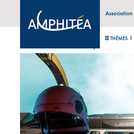
Association
ABONNEZ-VOUS À LA LETTRE D'INFORM
THÈMES
Accueil
>
Univers des services – partie 2
>
Retrait