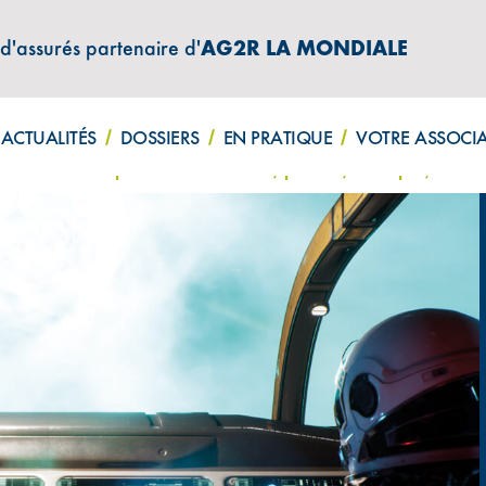
 d'assurés partenaire d'
AG2R LA MONDIALE
ATIONS "AMPHITÉA INFOS"
ACTUALITÉS
DOSSIERS
EN PRATIQUE
VOTRE ASSOCI
e : à vos côtés pour vous informer, prévoir, anticiper, décid