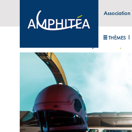
Association
ABONNEZ-VOUS À LA LETTRE D'INFORM
THÈMES
Accueil
>
Univers des services – partie 2
>
Espace 