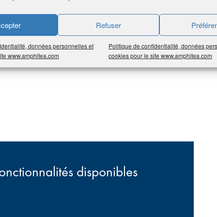
A MONDIALE ?
cepter
Refuser
Préfére
ofessions de conseil.
identialité, données personnelles et
Politique de confidentialité, données per
es, de réaliser des opérations ou encore d’accéder aux
 site www.amphitea.com
cookies pour le site www.amphitea.com
onctionnalités disponibles