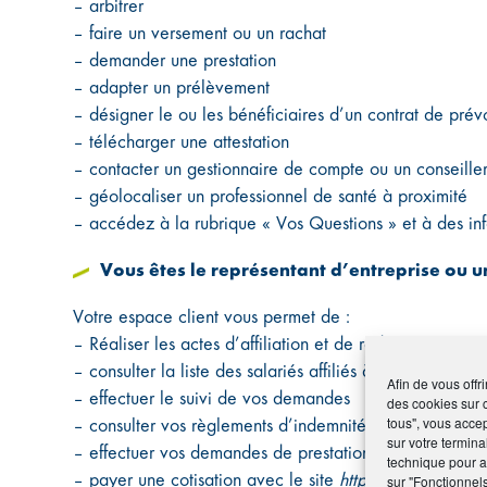
– arbitrer
– faire un versement ou un rachat
– demander une prestation
– adapter un prélèvement
– désigner le ou les bénéficiaires d’un contrat de pré
– télécharger une attestation
– contacter un gestionnaire de compte ou un conseille
– géolocaliser un professionnel de santé à proximité
– accédez à la rubrique « Vos Questions » et à des info
Vous êtes le représentant d’entreprise ou un
Votre espace client vous permet de :
– Réaliser les actes d’affiliation et de radiation
– consulter la liste des salariés affiliés à un contrat san
Afin de vous offr
– effectuer le suivi de vos demandes
des cookies sur 
tous", vous accep
– consulter vos règlements d’indemnités journalières
sur votre termina
– effectuer vos demandes de prestation décès…
technique pour am
– payer une cotisation avec le site
https:/www.cotizen.
sur "Fonctionnel