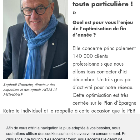
toute particulière !
»
Quel est pour vous l’enjeu
de l’optimisation de fin
d’année ?
Elle concerne principalement
140 000 clients
professionnels que nous
allons tous contacter d’ici
décembre. Un très gros pic
Raphaël Gouache, directeur des
d’activité pour notre réseau.
expertises et des appuis AG2R LA
Cette optimisation est très
MONDIALE
centrée sur le Plan d’Épargne
Retraite Individuel et je rappelle à cette occasion que le PER
représente déjà un encours global de 108 milliards d’euros.
Afin de vous offrir la navigation la plus adaptée à vos besoins, nous
Vous ne tenez pas à parler d’optimisation “fiscale”…
souhaitons utiliser des cookies sur ce site avec votre consentement. En
cliquant sur le bouton "Les accepter tous", vous acceptez le dépôt de