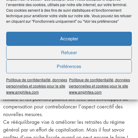
l’ensemble des cookies, utilisés par notre site internet, sur votre terminal.
Aujourd’hui déjà, la première motivation d’épargne en
Ces cookies servent à des fins de suivi statistiques et fonctionnement
assurance-vie est la préparation à la retraite. Le succès du
technique pour améliorer votre visite sur notre site. Vous pouvez les refuser
PERI, par exemple, a changé pas mal de choses, notamment
en cliquant sur "Fonctionnels uniquement" ou "Voir les préférences"
pour les couples qui ont tout intérêt à réfléchir à une stratégie
spécifique. Et puis les dispositifs ne sont pas figés dans le
Accepter
temps et ce qui est vrai à un moment donné ne le sera peut-
être plus demain…
Refuser
Vous voulez dire qu’il faut être attentif à la situation
Préférences
économique et politique ?
Politique de confidentialité, données
Politique de confidentialité, données
Chacune des réformes des retraites que nous avons vécues
personnelles et cookies pour le site
personnelles et cookies pour le site
ces dernières années ont durci les conditions d’accès à la
www.amphitea.com
www.amphitea.com
retraite et les pouvoirs publics ont créé des enveloppes de
compensation pour contrebalancer l’aspect coercitif des
nouvelles mesures.
Ce rééquilibrage vise à améliorer les retraites du régime
général par un effort de capitalisation. Mais il faut savoir
profiter d’une niche fiscale quand on peut encore le faire !