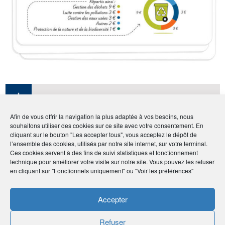
En savoir
plus
Afin de vous offrir la navigation la plus adaptée à vos besoins, nous
souhaitons utiliser des cookies sur ce site avec votre consentement. En
Sur enconomie.gouv.fr
cliquant sur le bouton "Les accepter tous", vous acceptez le dépôt de
Comment calculer votre impôt d’après le
l’ensemble des cookies, utilisés par notre site internet, sur votre terminal.
Ces cookies servent à des fins de suivi statistiques et fonctionnement
barème de l’impôt sur le revenu ?
technique pour améliorer votre visite sur notre site. Vous pouvez les refuser
Éducation financière : la fin du tabou de
en cliquant sur "Fonctionnels uniquement" ou "Voir les préférences"
l’argent ?
Téléchargez la fiche pratique
Accepter
Refuser