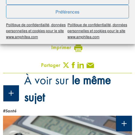
Par :
humancom & Les super héros
Préférences
Publié le :
23 février 2026
Politique de confidentialité, données
Politique de confidentialité, données
Noter
5
/
5
53
votes
personnelles et cookies pour le site
personnelles et cookies pour le site
www.amphitea.com
www.amphitea.com
Imprimer
Partager
À voir sur
le même
sujet
#Santé