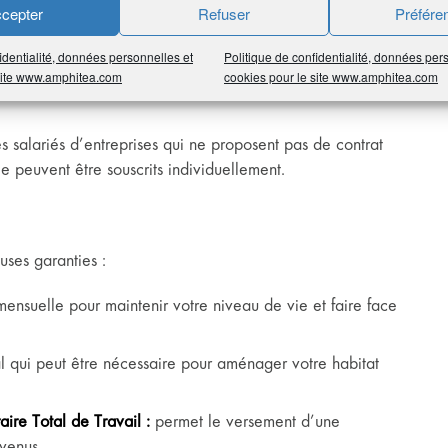
 la prévoyance collective apporte aux salarié et à leurs
cepter
Refuser
Préfére
tains risques lourds comme le décès ou l’invalidité. Elle
identialité, données personnelles et
Politique de confidentialité, données per
 site www.amphitea.com
cookies pour le site www.amphitea.com
es salariés d’entreprises qui ne proposent pas de contrat
 peuvent être souscrits individuellement.
uses garanties :
ensuelle pour maintenir votre niveau de vie et faire face
l qui peut être nécessaire pour aménager votre habitat
ire Total de Travail :
permet le versement d’une
evenus.