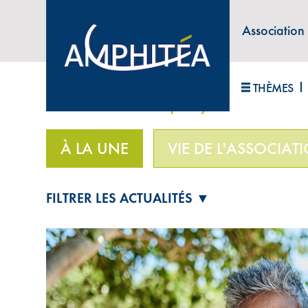
Association
ABONNEZ-VOUS À LA LETTRE D'INFORM
THÈMES
Accueil
>
À la une
>
La prévoyance
À LA UNE
VIE DE L'ASSOCIAT
FILTRER LES ACTUALITÉS ▼