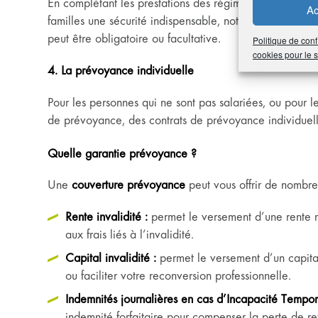
En complétant les prestations des régimes obligatoires,
Ac
familles une sécurité indispensable, notamment pour cer
peut être obligatoire ou facultative.
Politique de conf
cookies pour le
4. La prévoyance individuelle
Pour les personnes qui ne sont pas salariées, ou pour l
de prévoyance, des contrats de prévoyance individuelle
Quelle garantie prévoyance ?
Une
couverture prévoyance
peut vous offrir de nombre
Rente invalidité :
permet le versement d’une rente m
aux frais liés à l’invalidité.
Capital invalidité :
permet le versement d’un capita
ou faciliter votre reconversion professionnelle.
Indemnités journalières en cas d’Incapacité Tempora
indemnité forfaitaire pour compenser la perte de r