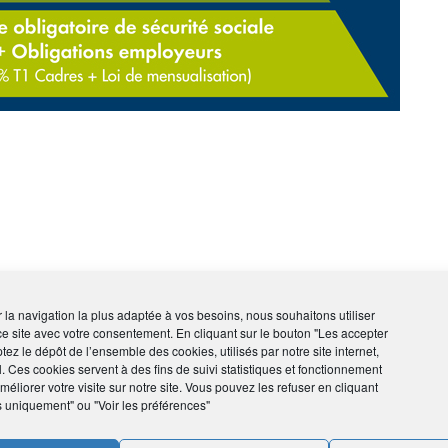
rs à assurer un certain niveau de salaire en cas d’arrêt
ir la navigation la plus adaptée à vos besoins, nous souhaitons utiliser
ce site avec votre consentement. En cliquant sur le bouton "Les accepter
s impose aux employeurs de souscrire une garantie décès
tez le dépôt de l’ensemble des cookies, utilisés par notre site internet,
l. Ces cookies servent à des fins de suivi statistiques et fonctionnement
éliorer votre visite sur notre site. Vous pouvez les refuser en cliquant
s uniquement" ou "Voir les préférences"