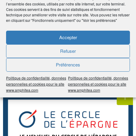
Noter
5
/
5
4
votes
l’ensemble des cookies, utilisés par notre site internet, sur votre terminal.
Ces cookies servent à des fins de suivi statistiques et fonctionnement
technique pour améliorer votre visite sur notre site. Vous pouvez les refuser
Imprimer
en cliquant sur "Fonctionnels uniquement" ou "Voir les préférences"
Accepter
Partager
À voir sur
le même
Refuser
Préférences
sujet
Politique de confidentialité, données
Politique de confidentialité, données
personnelles et cookies pour le site
personnelles et cookies pour le site
#Épargne
#Retraite
www.amphitea.com
www.amphitea.com