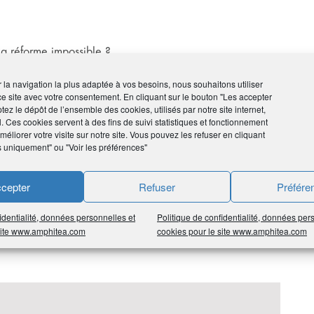
 la réforme impossible ?
osif
ir la navigation la plus adaptée à vos besoins, nous souhaitons utiliser
ce site avec votre consentement. En cliquant sur le bouton "Les accepter
tez le dépôt de l’ensemble des cookies, utilisés par notre site internet,
l. Ces cookies servent à des fins de suivi statistiques et fonctionnement
éliorer votre visite sur notre site. Vous pouvez les refuser en cliquant
s uniquement" ou "Voir les préférences"
cepter
Refuser
Préfére
identialité, données personnelles et
Politique de confidentialité, données per
 site www.amphitea.com
cookies pour le site www.amphitea.com