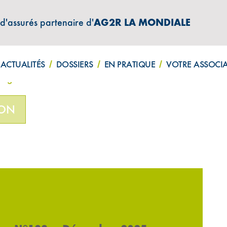
 d'assurés partenaire d'
AG2R LA MONDIALE
ATIONS "AMPHITÉA INFOS"
ACTUALITÉS
DOSSIERS
EN PRATIQUE
VOTRE ASSOCI
Épargne N°138 – Décembre 2025
ION