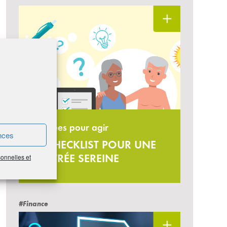
13 idées pour agir
nces
LA CHECKLIST POUR UNE
RENTRÉE SEREINE
sonnelles et
#Finance