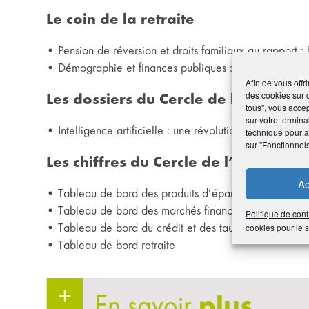
Le coin de la retraite
• Pension de réversion et droits familiaux au rapport :
• Démographie et finances publiques : un rapport expl
Afin de vous offr
des cookies sur 
Les dossiers du Cercle de l’Épargne
tous", vous accep
sur votre termina
• Intelligence artificielle : une révolution en marche ?
technique pour am
sur "Fonctionnel
Les chiffres du Cercle de l’Épargne
Ac
• Tableau de bord des produits d’épargne
• Tableau de bord des marchés financiers
Politique de conf
• Tableau de bord du crédit et des taux d’intérêt
cookies pour le
• Tableau de bord retraite
En savoir
plus