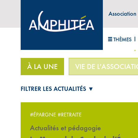
Association
ABONNEZ-VOUS À LA LETTRE D'INFORM
THÈMES
Accueil
>
À la une
>
Le Mensuel du Cercle de l’
À LA UNE
VIE DE L'ASSOCIAT
FILTRER LES ACTUALITÉS ▼
#ÉPARGNE
#RETRAITE
Actualités et pédagogie