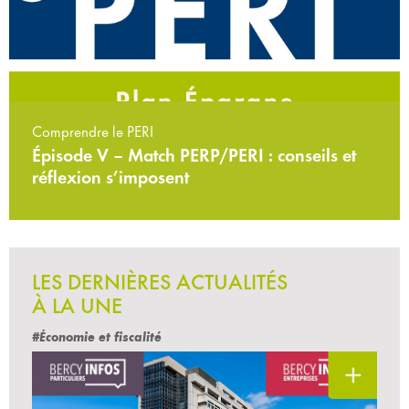
Comprendre le PERI
Épisode V – Match PERP/PERI : conseils et
réflexion s’imposent
LES DERNIÈRES ACTUALITÉS
À LA UNE
#Économie et fiscalité