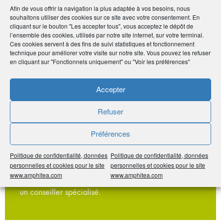
Afin de vous offrir la navigation la plus adaptée à vos besoins, nous
Pour une sortie en rente, la fiscalité est celle de l’impôt sur le
souhaitons utiliser des cookies sur ce site avec votre consentement. En
revenu, mais les prélèvements sociaux bénéficieront de la
cliquant sur le bouton "Les accepter tous", vous acceptez le dépôt de
réduction du barème des rentes viagères à titre gratuit.
l’ensemble des cookies, utilisés par notre site internet, sur votre terminal.
Ces cookies servent à des fins de suivi statistiques et fonctionnement
technique pour améliorer votre visite sur notre site. Vous pouvez les refuser
en cliquant sur "Fonctionnels uniquement" ou "Voir les préférences"
Accepter
EN RÉSUMÉ
Refuser
Mettre de l’argent sur un PER requiert donc une
bonne réflexion motivée et chiffrée en fonction des
Préférences
objectifs que l’on poursuit. Cette réflexion doit être
Politique de confidentialité, données
Politique de confidentialité, données
menée à l’entrée dans le contrat, mais aussi à sa
personnelles et cookies pour le site
personnelles et cookies pour le site
sortie. Compte tenu de la complexité du dispositif, il
www.amphitea.com
www.amphitea.com
est vivement recommandé d’étudier la question avec
un conseiller spécialisé.