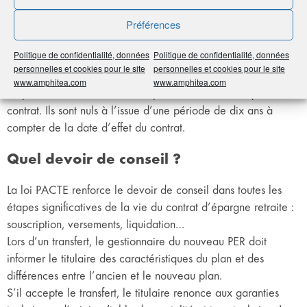
Les frais de transfert individuel d’un PER vers un autre PER ne
Préférences
peuvent excéder 1 % des droits acquis. Ils sont nuls à l’issue
d’une période de cinq ans à compter du premier versement
Politique de confidentialité, données
Politique de confidentialité, données
dans le plan.
personnelles et cookies pour le site
personnelles et cookies pour le site
Les frais de transfert d’un PERP ou d’un Madelin vers un PER
www.amphitea.com
www.amphitea.com
ne peuvent excéder 5% de la provision mathématique du
contrat. Ils sont nuls à l’issue d’une période de dix ans à
compter de la date d’effet du contrat.
Quel devoir de conseil ?
La loi PACTE renforce le devoir de conseil dans toutes les
étapes significatives de la vie du contrat d’épargne retraite :
souscription, versements, liquidation…
Lors d’un transfert, le gestionnaire du nouveau PER doit
informer le titulaire des caractéristiques du plan et des
différences entre l’ancien et le nouveau plan.
S’il accepte le transfert, le titulaire renonce aux garanties