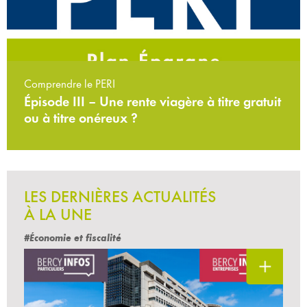
Comprendre le PERI
Épisode III – Une rente viagère à titre gratuit
ou à titre onéreux ?
LES DERNIÈRES ACTUALITÉS
À LA UNE
#Économie et fiscalité