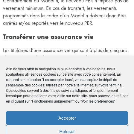
Contrairement au Madelin, le nouveau PER n’impose pas de
versement minimum. En cas de transfert, les versements
programmés dans le cadre d’un Madelin doivent donc être
arrêtés et/ou reportés vers le nouveau PER.
Transférer une assurance vie
Les titulaires d’une assurance vie qui sont à plus de cinq ans
de l’âge légal de départ en retraite et dont le contrat existe
depuis plus de 8 ans peuvent en demander le transfert sur un
Afin de vous offrir la navigation la plus adaptée à vos besoins, nous
PER.
souhaitons utiliser des cookies sur ce site avec votre consentement. En
cliquant sur le bouton "Les accepter tous", vous acceptez le dépôt de
Qu’il soit partiel ou total ce rachat du contrat en vue du
l’ensemble des cookies, utilisés par notre site internet, sur votre terminal.
versement sur un PER permet de bénéficier d’un doublement
Ces cookies servent à des fins de suivi statistiques et fonctionnement
des avantages fiscaux soit un abattement fiscal de 9 200
technique pour améliorer votre visite sur notre site. Vous pouvez les refuser
en cliquant sur "Fonctionnels uniquement" ou "Voir les préférences"
euros pour une personne seule et de 18 400 euros pour un
couple.
Accepter
Quels frais de transfert ?
Refuser