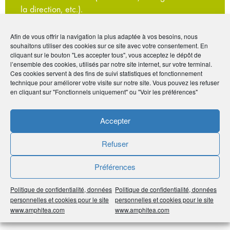
la direction, etc.).
Les bénéfices de NotreAccord
NotreAccord
Afin de vous offrir la navigation la plus adaptée à vos besoins, nous
• Une approche personnalisée Un réseau de
souhaitons utiliser des cookies sur ce site avec votre consentement. En
cliquant sur le bouton "Les accepter tous", vous acceptez le dépôt de
médiateurs professionnels
l’ensemble des cookies, utilisés par notre site internet, sur votre terminal.
• Un gain de temps et d’argent
Ces cookies servent à des fins de suivi statistiques et fonctionnement
• La préservation des relations
technique pour améliorer votre visite sur notre site. Vous pouvez les refuser
en cliquant sur "Fonctionnels uniquement" ou "Voir les préférences"
• La confidentialité
Pour bénéficier d’une réduction de 20% sur le
Accepter
premier entretien de médiation, aussi appelé «
entretien de cadrage » avec un professionnel,
Refuser
cliquez ici
.
Préférences
Politique de confidentialité, données
Politique de confidentialité, données
personnelles et cookies pour le site
personnelles et cookies pour le site
www.amphitea.com
www.amphitea.com
Un investissement rentable pour l’avenir