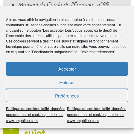
Mensuel du Cercle de l'Épargne - n°89
septembre 2021
Afin de vous offrir la navigation la plus adaptée à vos besoins, nous
Le Cercle de l'Épargne
souhaitons utiliser des cookies sur ce site avec votre consentement. En
cliquant sur le bouton "Les accepter tous", vous acceptez le dépôt de
l’ensemble des cookies, utilisés par notre site internet, sur votre terminal.
Ces cookies servent à des fins de suivi statistiques et fonctionnement
technique pour améliorer votre visite sur notre site. Vous pouvez les refuser
Par :
Le Cercle de l'Épargne
en cliquant sur "Fonctionnels uniquement" ou "Voir les préférences"
Publié le :
6 septembre 2021
Noter
5
/
5
1
vote
Accepter
Refuser
Imprimer
Préférences
Partager
Politique de confidentialité, données
Politique de confidentialité, données
À voir sur
le même
personnelles et cookies pour le site
personnelles et cookies pour le site
www.amphitea.com
www.amphitea.com
sujet