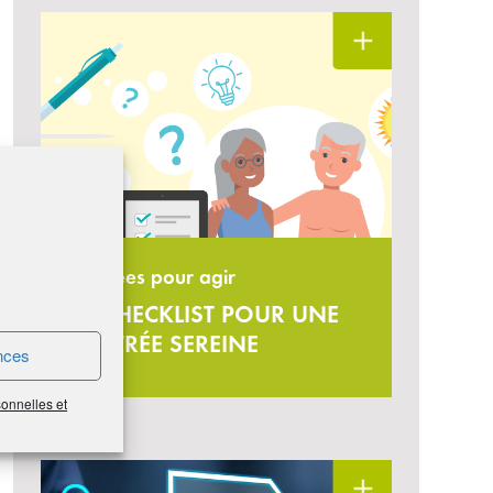
13 idées pour agir
LA CHECKLIST POUR UNE
RENTRÉE SEREINE
nces
sonnelles et
#Finance