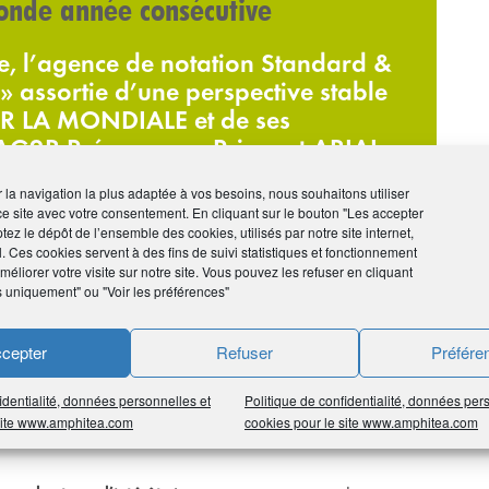
onde année consécutive
e, l’agence de notation Standard &
» assortie d’une perspective stable
2R LA MONDIALE et de ses
, AG2R Prévoyance, Prima et ARIAL
 sa « très forte » solidité
ir la navigation la plus adaptée à vos besoins, nous souhaitons utiliser
ce site avec votre consentement. En cliquant sur le bouton "Les accepter
tez le dépôt de l’ensemble des cookies, utilisés par notre site internet,
l. Ces cookies servent à des fins de suivi statistiques et fonctionnement
éliorer votre visite sur notre site. Vous pouvez les refuser en cliquant
s uniquement" ou "Voir les préférences"
ance vie et des entreprises
, parmi les leaders de la
cepter
Refuser
Préfére
rentabilité.
favorable, en particulier pour le secteur de l’assurance
identialité, données personnelles et
Politique de confidentialité, données per
 du Groupe de 221 M€, l’un des plus élevés parmi les
 site www.amphitea.com
cookies pour le site www.amphitea.com