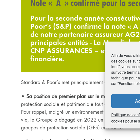
Note « A » confirmé pour la sec
Pour la seconde année consécutiv
Poor’s (S&P) confirme la note « A 
de notre partenaire assureur AG
principales entités - La Mondiale
CNP ASSURANCES – et elle souligne
Afin de vous offr
financière.
des cookies sur 
tous", vous accep
sur votre termina
technique pour am
Standard & Poor’s met principalement en évidence :
sur "Fonctionnel
• Sa position de premier plan sur le marché de l’assur
Ac
protection sociale et patrimoniale tout en préservant sa 
Pour rappel, malgré un environnement de marché moins 
Politique de conf
vie, le Groupe a dégagé en 2022 un résultat net part
cookies pour le
groupes de protection sociale (GPS) en France.