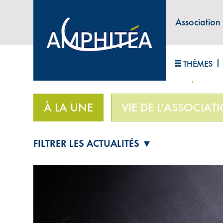
Association
ABONNEZ-VOUS À LA LETTRE D'INFORM
THÈMES
Accueil
>
À la une
>
Note « A » confirmé pour la
À LA UNE
VIE DE L'ASSOCIAT
FILTRER LES ACTUALITÉS ▼