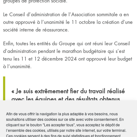
groupes de protection sociale.
Le Conseil d’administration de l’Association sommitale a en
outre approuvé à l’unanimité le 11 octobre la création d’une
société interne de réassurance.
Enfin, toutes les entités du Groupe qui ont réuni leur Conseil
d’administration pendant le marathon budgétaire qui s’est
tenu les 11 et 12 décembre 2024 ont approuvé leur budget
à l’unanimité.
« Je suis extrêmement fier du travail réalisé
avec les équipes et des résultats obtenus
collectivement depuis bientôt quatre ans et
Afin de vous offrir la navigation la plus adaptée à vos besoins, nous
je vais donc partir avec le sentiment du
souhaitons utiliser des cookies sur ce site avec votre consentement. En
devoir accompli. Je remercie très
cliquant sur le bouton "Les accepter tous", vous acceptez le dépôt de
chaleureusement les 15 000 collaborateurs
l’ensemble des cookies, utilisés par notre site internet, sur votre terminal.
Ces cookies servent à des fins de suivi statistiques et fonctionnement