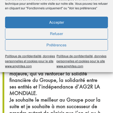
du Groupe pour leur engagement, au
technique pour améliorer votre visite sur notre site. Vous pouvez les refuser
service de nos clients, qui a permis
en cliquant sur "Fonctionnels uniquement" ou "Voir les préférences"
d’atteindre et même de dépasser des
objectifs pourtant particulièrement
Accepter
ambitieux.
Refuser
Je remercie les administrateurs du Groupe
pour leur soutien constant et sans faille
Préférences
dans tous les votes. Le vote à l’unanimité, le
11 octobre dernier, de la société anonyme
Politique de confidentialité, données
Politique de confidentialité, données
de réassurance, que j’avais proposée en
personnelles et cookies pour le site
personnelles et cookies pour le site
www.amphitea.com
www.amphitea.com
mai 2023, est une décision politique
majeure, qui va renforcer la solidité
financière du Groupe, la solidarité entre
ses entités et l’indépendance d’AG2R LA
MONDIALE.
Je souhaite le meilleur au Groupe pour la
suite et je souhaite à mon successeur de
prendre autant de plaisir que j’en ai eu à