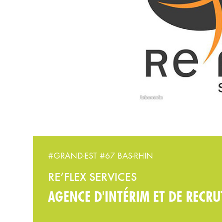
#GRAND-EST
#67 BAS-RHIN
RE’FLEX SERVICES
AGENCE D'INTÉRIM ET DE RECR