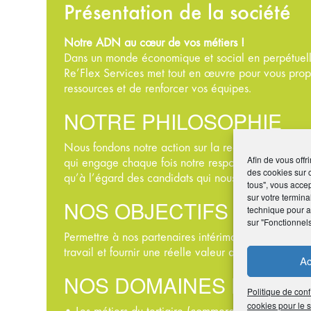
Présentation de la société
Notre ADN au cœur de vos métiers !
Dans un monde économique et social en perpétuelle
Re’Flex Services met tout en œuvre pour vous propo
ressources et de renforcer vos équipes.
NOTRE PHILOSOPHIE
Nous fondons notre action sur la recherche constante
Afin de vous offr
qui engage chaque fois notre responsabilité, tant vis
des cookies sur 
qu’à l’égard des candidats qui nous associent à le
tous", vous accep
sur votre termina
NOS OBJECTIFS
technique pour am
sur "Fonctionnel
Permettre à nos partenaires intérimaires de deveni
travail et fournir une réelle valeur ajoutée à nos cli
Ac
NOS DOMAINES D’EXPE
Politique de conf
cookies pour le