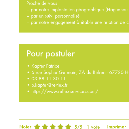
Proche de vous :
– par notre implantation géographique (Haguenau 
– par un suivi personnalisé
– par notre engagement à établir une relation de 
Pour postuler
• Kapfer Patrice
• 6 rue Sophie Germain, ZA du Birken - 67720 H
•
03 88 11 30 11
•
p.kapfer@re-flex.fr
•
https://www.reflex-services.com/
Noter
Imprimer
5
/
5
1
vote