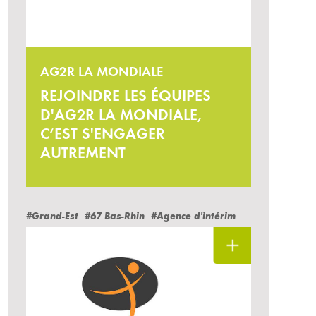
AG2R LA MONDIALE
REJOINDRE LES ÉQUIPES
D'AG2R LA MONDIALE,
C‘EST S'ENGAGER
AUTREMENT
#Grand-Est
#67 Bas-Rhin
#Agence d'intérim