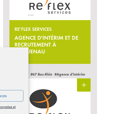
RE’FLEX SERVICES
AGENCE D'INTÉRIM ET DE
RECRUTEMENT À
HAGUENAU
#Grand-Est
#67 Bas-Rhin
#Agence d'intérim
nces
sonnelles et