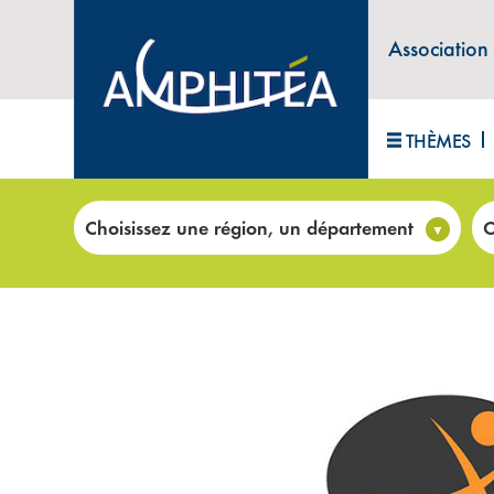
Association
THÈMES
Accueil
>
Club emploi
>
RE’FLEX SERVICES À HOER
Choisissez une région, un département
C
AGENCE D'INTÉRIM