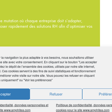
 mutation où chaque entreprise doit s’adapter,
ser rapidement des solutions RH afin d’optimiser vos
 de la rigueur, dans l’exercice d’un métier difficile,
ir la navigation la plus adaptée à vos besoins, nous souhaitons utiliser
-à-vis des entreprises qui font appel à nos services,
ce site avec votre consentement. En cliquant sur le bouton "Les accepter
ur recherche d’emploi.
tez le dépôt de l’ensemble des cookies, utilisés par notre site internet,
l. Ces cookies servent à des fins de suivi statistiques et fonctionnement
éliorer votre visite sur notre site. Vous pouvez les refuser en cliquant
s uniquement" ou "Voir les préférences"
r des femmes et des hommes qui se réaliseront par leur
ents afin d’optimiser leur productivité.
cepter
Refuser
Préfére
RTISE
identialité, données personnelles et
Politique de confidentialité, données per
 site www.amphitea.com
cookies pour le site www.amphitea.com