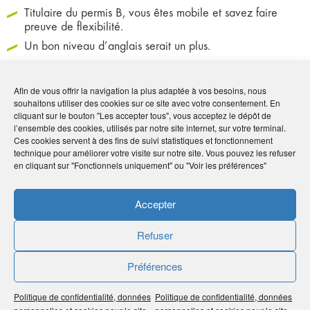
Titulaire du permis B, vous êtes mobile et savez faire
preuve de flexibilité.
Un bon niveau d’anglais serait un plus.
Vous avez le goût du challenge et vous souhaitez intégrer
une entreprise à taille humaine qui vous permettra
Afin de vous offrir la navigation la plus adaptée à vos besoins, nous
d’apprendre et d’évoluer rapidement, au sein d’un
souhaitons utiliser des cookies sur ce site avec votre consentement. En
environnement technologique constamment en évolution
cliquant sur le bouton "Les accepter tous", vous acceptez le dépôt de
l’ensemble des cookies, utilisés par notre site internet, sur votre terminal.
Ces cookies servent à des fins de suivi statistiques et fonctionnement
technique pour améliorer votre visite sur notre site. Vous pouvez les refuser
Présentation de la société
en cliquant sur "Fonctionnels uniquement" ou "Voir les préférences"
Security Data Network est né d’une volonté commune
Accepter
de proposer aux entreprises nos compétences
acquises d’année en année dans les domaines de la
Refuser
technique, de l’avant-vente, du conseil et de la
finance.
Préférences
Pour en savoir plus, rendez-vous sur notre site
Suivez-nous sur LinkedIn
Politique de confidentialité, données
Politique de confidentialité, données
Suivez-nous sur Twitter