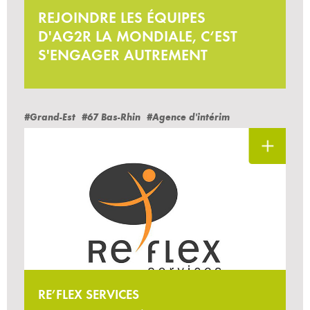
REJOINDRE LES ÉQUIPES
D'AG2R LA MONDIALE, C‘EST
S'ENGAGER AUTREMENT
#Grand-Est
#67 Bas-Rhin
#Agence d'intérim
RE’FLEX SERVICES