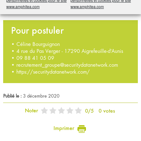
personnelles et cookies pour le site
personnelles et cookies pour le site
www.amphitea.com
www.amphitea.com
Pour postuler
• Céline Bourguignon
• 4 rue du Pas Verger - 17290 Aigrefeuille-d'Aunis
•
09 88 41 05 09
•
recrutement_groupe@securitydatanetwork.com
•
https://securitydatanetwork.com/
Publié le :
3 décembre 2020
Noter
0
/
5
0
votes
Imprimer