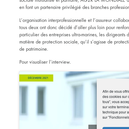
sociale mutualiste et paritaire, AG2R LA MONDIALE a ac
en font un partenaire privilégié des branches profession
L’organisation interprofessionnelle et l’assureur colla
tous deux ont donc décidé d’aller plus loin pour renfor
particulier des entreprises ultra-marines, les dirigeant
matière de protection sociale, qu’il s’agisse de protec
de patrimoine.
Pour visualiser l’interview.
Afin de vous offr
des cookies sur 
tous", vous accep
sur votre termina
technique pour am
sur "Fonctionnel