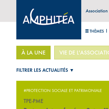
Association
ABONNEZ-VOUS À LA LETTRE D'INFORM
THÈMES
Accueil
>
À la une
>
Partenariat renforcé en Ou
À LA UNE
VIE DE L'ASSOCIAT
FILTRER LES ACTUALITÉS ▼
#PROTECTION SOCIALE ET PATRIMONIALE
TPE-PME