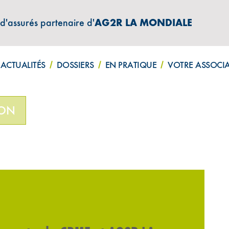
 d'assurés partenaire d'
AG2R LA MONDIALE
ATIONS "AMPHITÉA INFOS"
ACTUALITÉS
DOSSIERS
EN PRATIQUE
VOTRE ASSOCI
tre-Mer entre la CPME et AG2R LA MONDIALE
ION