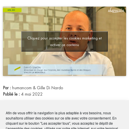
Cliquez pour accepter les cookies marketing et
activer ce contenu
Par :
humancom & Gille Di Nardo
Publié le :
4 mai 2022
Noter
4.9
/
5
10
votes
Afin de vous offrir la navigation la plus adaptée à vos besoins, nous
souhaitons utiliser des cookies sur ce site avec votre consentement. En
Imprimer
cliquant sur le bouton "Les accepter tous", vous acceptez le dépôt de
l’ensemble des cookies, utilisés par notre site internet, sur votre terminal.