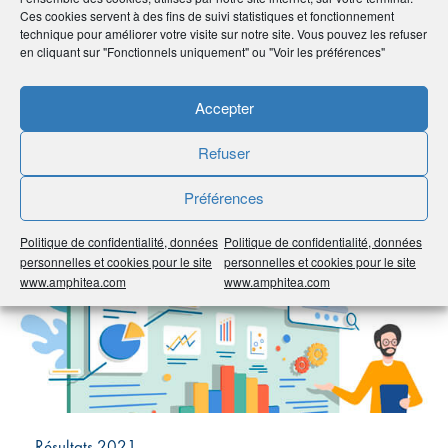
Ces cookies servent à des fins de suivi statistiques et fonctionnement
technique pour améliorer votre visite sur notre site. Vous pouvez les refuser
Partager
en cliquant sur "Fonctionnels uniquement" ou "Voir les préférences"
À voir sur
le même
Accepter
sujet
Refuser
#Partenaire AG2R LA MONDIALE
Préférences
Politique de confidentialité, données
Politique de confidentialité, données
personnelles et cookies pour le site
personnelles et cookies pour le site
www.amphitea.com
www.amphitea.com
Résultats 2021