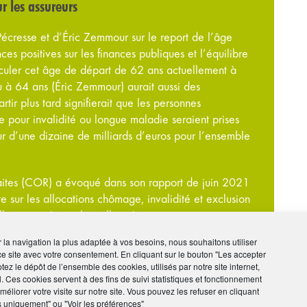
r les assureurs
écresse et d’Éric Zemmour sur le report de l’âge
es positives sur les finances publiques et l’équilibre
eculer cet âge de départ de 62 ans actuellement à
à 64 ans (Éric Zemmour) aurait aussi des
tir plus tard signifierait que les personnes
 pour invalidité ou longue maladie seraient prises
r d’une dizaine de milliards d’euros pour l’ensemble
traites (COR) a évoqué dans son rapport de juin 2021
e sur les allocations chômage, invalidité et exclusion
locations étant alors allongée.
ir la navigation la plus adaptée à vos besoins, nous souhaitons utiliser
ce site avec votre consentement. En cliquant sur le bouton "Les accepter
tez le dépôt de l’ensemble des cookies, utilisés par notre site internet,
l. Ces cookies servent à des fins de suivi statistiques et fonctionnement
éliorer votre visite sur notre site. Vous pouvez les refuser en cliquant
s uniquement" ou "Voir les préférences"