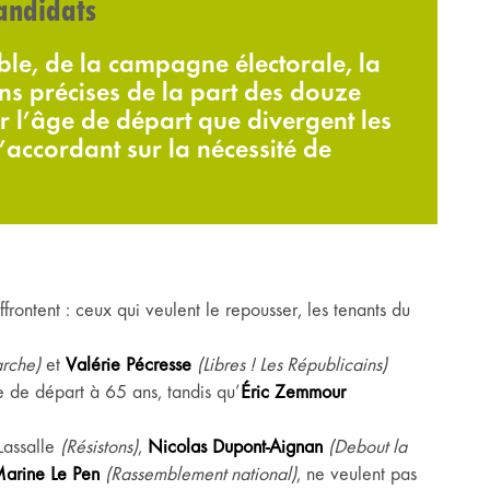
candidats
le, de la campagne électorale, la
ions précises de la part des douze
r l’âge de départ que divergent les
s’accordant sur la nécessité de
frontent : ceux qui veulent le repousser, les tenants du
arche)
et
Valérie Pécresse
(Libres ! Les Républicains)
e de départ à 65 ans, tandis qu’
Éric Zemmour
Lassalle
(Résistons)
,
Nicolas Dupont-Aignan
(Debout la
arine Le Pen
(Rassemblement national)
, ne veulent pas