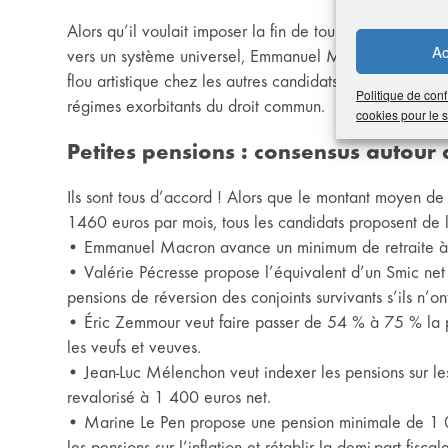
Alors qu’il voulait imposer la fin de tous les régimes s
Ac
vers un système universel, Emmanuel Macron évoque to
flou artistique chez les autres candidats, visiblement p
Politique de conf
régimes exorbitants du droit commun.
cookies pour le
Petites pensions : consensus autour 
Ils sont tous d’accord ! Alors que le montant moyen de
1460 euros par mois, tous les candidats proposent de l
• Emmanuel Macron avance un minimum de retraite à
• Valérie Pécresse propose l’équivalent d’un Smic ne
pensions de réversion des conjoints survivants s’ils n’on
• Éric Zemmour veut faire passer de 54 % à 75 % la pen
les veufs et veuves.
• Jean-Luc Mélenchon veut indexer les pensions sur les 
revalorisé à 1 400 euros net.
• Marine Le Pen propose une pension minimale de 1 00
les pensions sur l’inflation et rétablir la demi-part fisca