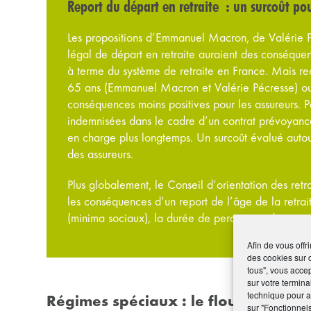
Report du départ en retraite : un surcoût pou
Les propositions d’Emmanuel Macron, de Valérie P
légal de départ en retraite auraient des conséquenc
à terme du système de retraite en France. Mais r
65 ans (Emmanuel Macron et Valérie Pécresse) ou 
conséquences moins positives pour les assureurs. Par
indemnisées dans le cadre d’un contrat prévoyance
en charge plus longtemps. Un surcoût évalué autou
des assureurs.
Plus globalement, le Conseil d’orientation des re
les conséquences d’un report de l’âge de la retrait
(minima sociaux), la durée de perception de ces al
Afin de vous offr
des cookies sur 
tous", vous accep
sur votre termina
technique pour am
Régimes spéciaux : le flou artistique
sur "Fonctionnel