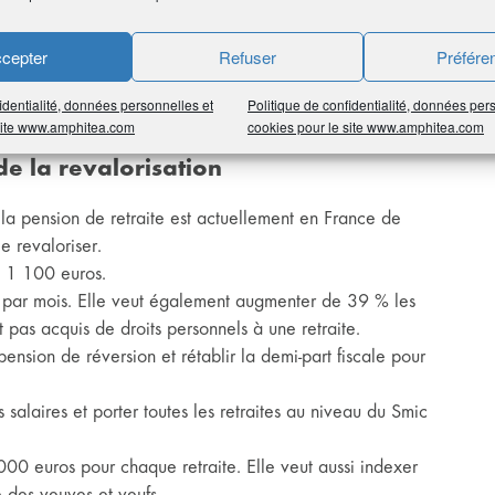
péciaux dans sa réforme des retraites avortée, pour aller
cepter
Refuser
Préfére
ujours cet objectif, mais en étant moins précis. Même
eu pressés de s’aliéner les voix des bénéficiaires de
identialité, données personnelles et
Politique de confidentialité, données per
 site www.amphitea.com
cookies pour le site www.amphitea.com
de la revalorisation
 la pension de retraite est actuellement en France de
e revaloriser.
 1 100 euros.
t par mois. Elle veut également augmenter de 39 % les
t pas acquis de droits personnels à une retraite.
sion de réversion et rétablir la demi-part fiscale pour
salaires et porter toutes les retraites au niveau du Smic
0 euros pour chaque retraite. Elle veut aussi indexer
le des veuves et veufs.