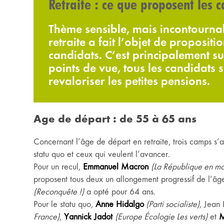
Retraite : ce que proposent les 
Thème sensible, mais incontournab
retraite a fait l’objet de proposit
candidats. C’est principalement su
points de vue, tous les candidats 
revaloriser les petites pensions.
Age de départ : de 55 à 65 ans
Concernant l’âge de départ en retraite, trois camps s’af
statu quo et ceux qui veulent l’avancer.
Pour un recul,
Emmanuel Macron
(La République en m
proposent tous deux un allongement progressif de l’âg
(Reconquête !)
a opté pour 64 ans.
Pour le statu quo,
Anne Hidalgo
(Parti socialiste)
, Jean 
France)
,
Yannick Jadot
(Europe Écologie Les verts)
et
M