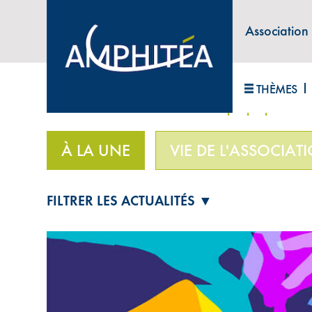
Association
ABONNEZ-VOUS À LA LETTRE D'INFORM
THÈMES
Accueil
>
À la une
>
Retraite : ce que proposent l
À LA UNE
VIE DE L'ASSOCIAT
FILTRER LES ACTUALITÉS ▼