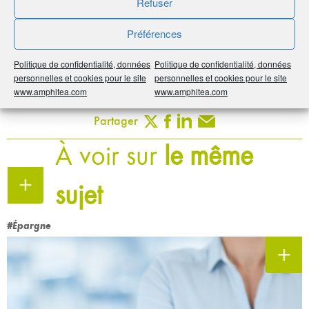
Refuser
Publié le :
2 décembre 2019
Préférences
Noter
5
/
5
6
votes
Politique de confidentialité, données
Politique de confidentialité, données
personnelles et cookies pour le site
personnelles et cookies pour le site
Imprimer
www.amphitea.com
www.amphitea.com
Partager
À voir sur
le même
sujet
#Épargne