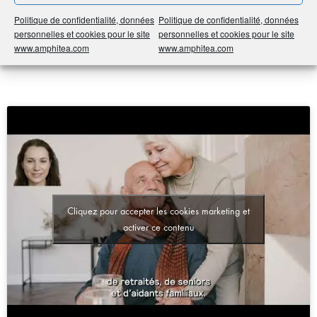
Pat’ signifie “Partenaires A Tester”. C’est également le
Politique de confidentialité, données
Politique de confidentialité, données
diminutif de Patricia, Patricia Lebot étant l’ambassadrice aux
personnelles et cookies pour le site
personnelles et cookies pour le site
www.amphitea.com
www.amphitea.com
quotidiens des « Trouvailles » !
Cliquez pour accepter les cookies marketing et
activer ce contenu