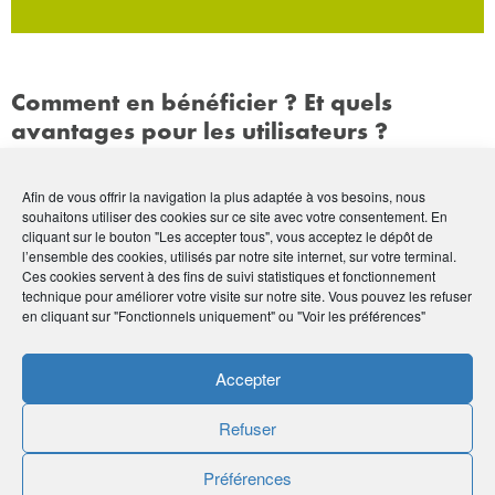
Comment en bénéficier ? Et quels
avantages pour les utilisateurs ?
Pour bénéficier des offres, il suffit de se rendre sur la page
Afin de vous offrir la navigation la plus adaptée à vos besoins, nous
dédiée à la démarche «
Les Trouvailles de Pat’
».
souhaitons utiliser des cookies sur ce site avec votre consentement. En
cliquant sur le bouton "Les accepter tous", vous acceptez le dépôt de
l’ensemble des cookies, utilisés par notre site internet, sur votre terminal.
Les offres et les avantages sont accessibles directement, sans
Ces cookies servent à des fins de suivi statistiques et fonctionnement
inscription et le plus souvent sans condition.
technique pour améliorer votre visite sur notre site. Vous pouvez les refuser
en cliquant sur "Fonctionnels uniquement" ou "Voir les préférences"
Vous pouvez bénéficier d’une réduction du prix ou un produit
offert par exemple, les avantages sont nombreux et variés.
Accepter
L’idée est vraiment de permettre aux utilisateurs de découvrir
et de tester des services innovants à moindre coût.
Refuser
Pourquoi Les Trouvailles de « Pat’ » ?
Préférences