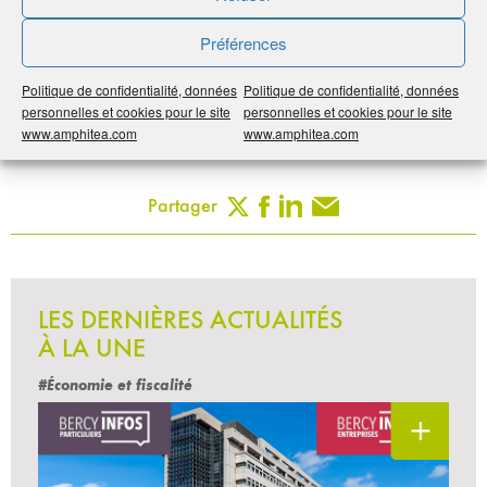
Par :
humancom
Publié le :
11 octobre 2019
Préférences
Noter
0
/
5
0
votes
Politique de confidentialité, données
Politique de confidentialité, données
personnelles et cookies pour le site
personnelles et cookies pour le site
www.amphitea.com
www.amphitea.com
Imprimer
Partager
LES DERNIÈRES ACTUALITÉS
À LA UNE
#Économie et fiscalité