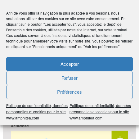
Afin de vous offrir la navigation la plus adaptée à vos besoins, nous
souhaitons utiliser des cookies sur ce site avec votre consentement. En
cliquant sur le bouton "Les accepter tous", vous acceptez le dépôt de
l’ensemble des cookies, utilisés par notre site internet, sur votre terminal.
Ces cookies servent à des fins de suivi statistiques et fonctionnement
technique pour améliorer votre visite sur notre site. Vous pouvez les refuser
en cliquant sur "Fonctionnels uniquement" ou "Voir les préférences"
Accepter
Bercy Infos
Refuser
JUILLET 2026 : CE QU’IL FAUT
SAVOIR, ENTRE ACTUALITÉ ET
Préférences
RAPPEL DE LA LOI
Politique de confidentialité, données
Politique de confidentialité, données
personnelles et cookies pour le site
personnelles et cookies pour le site
www.amphitea.com
www.amphitea.com
#Finance