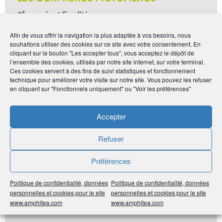
#Économie et fiscalité
Afin de vous offrir la navigation la plus adaptée à vos besoins, nous
souhaitons utiliser des cookies sur ce site avec votre consentement. En
cliquant sur le bouton "Les accepter tous", vous acceptez le dépôt de
l’ensemble des cookies, utilisés par notre site internet, sur votre terminal.
Ces cookies servent à des fins de suivi statistiques et fonctionnement
technique pour améliorer votre visite sur notre site. Vous pouvez les refuser
en cliquant sur "Fonctionnels uniquement" ou "Voir les préférences"
Accepter
Refuser
Bercy Infos
JUILLET 2026 : CE QU’IL FAUT
Préférences
SAVOIR, ENTRE ACTUALITÉ ET
Politique de confidentialité, données
Politique de confidentialité, données
RAPPEL DE LA LOI
personnelles et cookies pour le site
personnelles et cookies pour le site
www.amphitea.com
www.amphitea.com