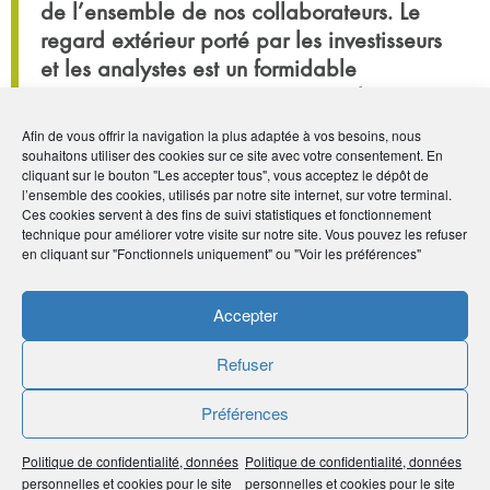
de l’ensemble de nos collaborateurs. Le
regard extérieur porté par les investisseurs
et les analystes est un formidable
encouragement pour tous, gage de
confiance pour nos assurés. »
Afin de vous offrir la navigation la plus adaptée à vos besoins, nous
souhaitons utiliser des cookies sur ce site avec votre consentement. En
André Renaudin, Directeur général d’AG2R
cliquant sur le bouton "Les accepter tous", vous acceptez le dépôt de
l’ensemble des cookies, utilisés par notre site internet, sur votre terminal.
LA MONDIALE
Ces cookies servent à des fins de suivi statistiques et fonctionnement
technique pour améliorer votre visite sur notre site. Vous pouvez les refuser
en cliquant sur "Fonctionnels uniquement" ou "Voir les préférences"
Par :
humancom
Accepter
Publié le :
26 mars 2021
Refuser
Noter
5
/
5
7
votes
Préférences
Imprimer
Politique de confidentialité, données
Politique de confidentialité, données
personnelles et cookies pour le site
personnelles et cookies pour le site