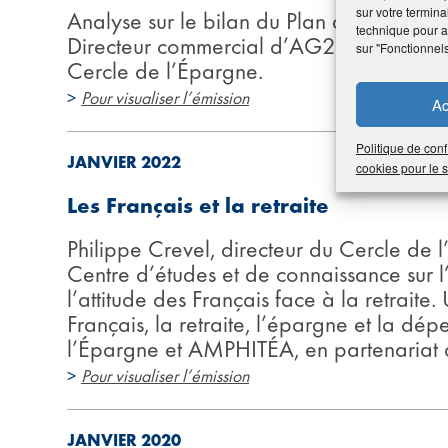
sur votre termina
Analyse sur le bilan du Plan d’Épargne R
technique pour am
Directeur commercial d’AG2R LA MONDIA
sur "Fonctionnel
Cercle de l’Épargne.
>
Pour visualiser l’émission
Ac
Politique de conf
JANVIER 2022
cookies pour le
Les Français et la retraite
Philippe Crevel, directeur du Cercle de l
Centre d’études et de connaissance sur 
l’attitude des Français face à la retrait
Français, la retraite, l’épargne et la dé
l’Épargne et AMPHITÉA, en partenari
>
Pour visualiser l’émission
JANVIER 2020