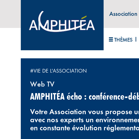
Association
ABONNEZ-VOUS À LA LETTRE D'INFORM
THÈMES
Accueil
>
Nos e-séries
>
AMPHITÉA écho : confér
#VIE DE L'ASSOCIATION
Web TV
AMPHITÉA écho : conférence-dé
Votre Association vous propose 
avec nos experts un environnement
en constante évolution réglementa