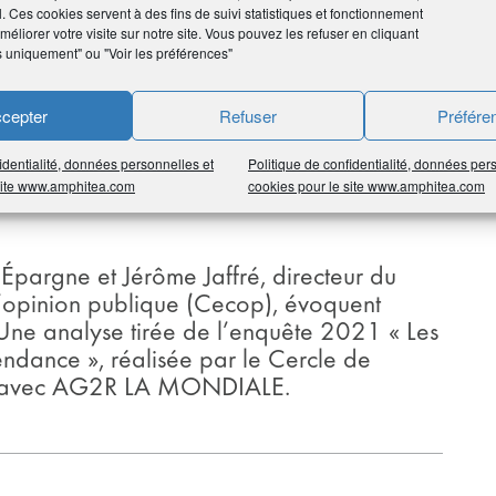
l. Ces cookies servent à des fins de suivi statistiques et fonctionnement
etraite (PER) avec Thierry Chérier,
éliorer votre visite sur notre site. Vous pouvez les refuser en cliquant
LE et Philippe Crevel, Directeur du
s uniquement" ou "Voir les préférences"
cepter
Refuser
Préfére
identialité, données personnelles et
Politique de confidentialité, données per
 site www.amphitea.com
cookies pour le site www.amphitea.com
’Épargne et Jérôme Jaffré, directeur du
l’opinion publique (Cecop), évoquent
e. Une analyse tirée de l’enquête 2021 « Les
pendance », réalisée par le Cercle de
at avec AG2R LA MONDIALE.