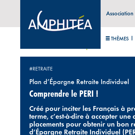
Association
ABONNEZ-VOUS À LA LETTRE D'INFORM
THÈMES
Accueil
>
Nos e-séries
>
Comprendre le PERI !
#RETRAITE
Plan d’Épargne Retraite Individuel
Comprendre le PERI !
Créé pour inciter les Français à pr
terme, c’est-à-dire à accepter un
placements pour obtenir un bon re
d’Épargne Retraite Individuel (PE