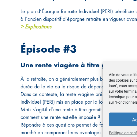
Le plan d’Épargne Retraite Individuel (PERI) bénéficie 
à l’ancien dispositif d’épargne retraite en vigueur avan
> Explications
Épisode #3
Une rente viagère à titre gratuit ou 
Afin de vous offr
À la retraite, on a généralement plus besoin de revenus
des cookies sur 
tous", vous accep
durée de la vie ou le risque de dépendance qui vont m
sur votre termina
Dans ce contexte, la rente viagère présente bien des a
technique pour am
Individuel (PERI) mis en place par la loi PACTE, propos
sur "Fonctionnel
Mais s’agit-il d’une rente à titre gratuit ou à titre onér
comment une rente est-elle imposée ?
Ac
Répondre à ces questions permet de faire un choix entre
marché en comparant leurs avantages.
Politique de conf