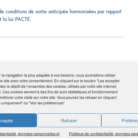
de conditions de sortie anticipée harmonisées par rapport
t la loi PACTE.
à titre onéreux ?
ir la navigation la plus adaptée à vos besoins, nous souhaitons utiliser
 que d’un capital. Et ce n’est pas l’allongement de la
ce site avec votre consentement. En cliquant sur le bouton "Les accepter
tez le dépôt de l’ensemble des cookies, utilisés par notre site internet,
odifier cette tendance.
l. Ces cookies servent à des fins de suivi statistiques et fonctionnement
vantages. Justement, le Plan d’Épargne Retraite
éliorer votre visite sur notre site. Vous pouvez les refuser en cliquant
e une sortie en rente.
s uniquement" ou "Voir les préférences"
eux ? Qu’en est-il de sa fiscalité ? Plus généralement,
cepter
Refuser
Préfére
 le PERI et d’autres produits d’épargne existant sur le
identialité, données personnelles et
Politique de confidentialité, données per