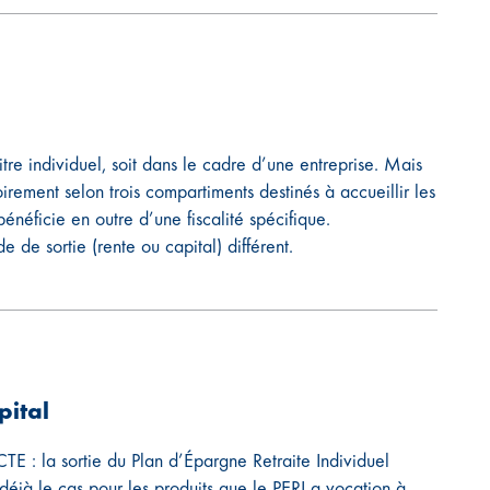
itre individuel, soit dans le cadre d’une entreprise. Mais
oirement selon trois compartiments destinés à accueillir les
éficie en outre d’une fiscalité spécifique.
e sortie (rente ou capital) différent.
pital
TE : la sortie du Plan d’Épargne Retraite Individuel
déjà le cas pour les produits que le PERI a vocation à