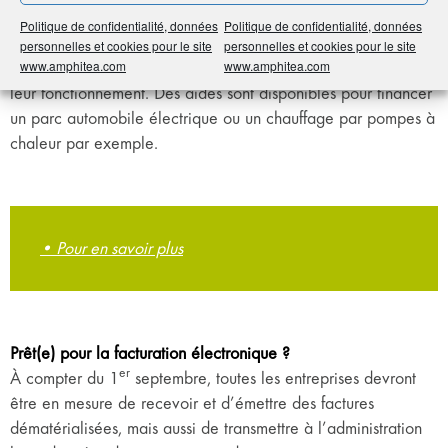
Avec le slogan « L’électricité c’est fantastique », le
Politique de confidentialité, données
Politique de confidentialité, données
gouvernement lance une campagne pour inciter les
personnelles et cookies pour le site
personnelles et cookies pour le site
www.amphitea.com
www.amphitea.com
entreprises à effectuer leur transition vers l’électrification de
leur fonctionnement. Des aides sont disponibles pour financer
un parc automobile électrique ou un chauffage par pompes à
chaleur par exemple.
• Pour en savoir plus
Prêt(e) pour la facturation électronique ?
er
À compter du 1
septembre, toutes les entreprises devront
être en mesure de recevoir et d’émettre des factures
dématérialisées, mais aussi de transmettre à l’administration