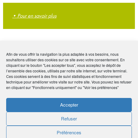
• Pour en savoir plus
Plafonnement des arrêts de travail
Afin de vous offrir la navigation la plus adaptée à vos besoins, nous
À compter du 1er septembre, la durée des arrêts de travail
souhaitons utiliser des cookies sur ce site avec votre consentement. En
prescrits et prolongés sera plafonnée. Comment cette mesure
cliquant sur le bouton "Les accepter tous", vous acceptez le dépôt de
l’ensemble des cookies, utilisés par notre site internet, sur votre terminal.
va-t-elle s’appliquer ?
Ces cookies servent à des fins de suivi statistiques et fonctionnement
technique pour améliorer votre visite sur notre site. Vous pouvez les refuser
en cliquant sur "Fonctionnels uniquement" ou "Voir les préférences"
• Pour en savoir plus
Accepter
Refuser
Préférences
Des aides pour l’électrification des entreprises