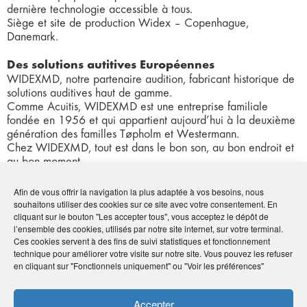
dernière technologie accessible à tous.
Siège et site de production Widex – Copenhague,
Danemark.
Des solutions autitives Européennes
WIDEXMD, notre partenaire audition, fabricant historique de
solutions auditives haut de gamme.
Comme Acuitis, WIDEXMD est une entreprise familiale
fondée en 1956 et qui appartient aujourd’hui à la deuxième
génération des familles Tøpholm et Westermann.
Chez WIDEXMD, tout est dans le bon son, au bon endroit et
au bon moment.
Le meilleur de la technologie
Afin de vous offrir la navigation la plus adaptée à vos besoins, nous
Ce qui distingue WIDEXMD est leur approche globale pour
souhaitons utiliser des cookies sur ce site avec votre consentement. En
cliquant sur le bouton "Les accepter tous", vous acceptez le dépôt de
restituer un paysage sonore naturel fidèle à la réalité. Leurs
l’ensemble des cookies, utilisés par notre site internet, sur votre terminal.
nouvelles révolutions technologiques contribuent à proposer
Ces cookies servent à des fins de suivi statistiques et fonctionnement
une expérience d’écoute encore plus naturelle.
technique pour améliorer votre visite sur notre site. Vous pouvez les refuser
C’est ainsi que WIDEXMD est largement reconnue pour leur
en cliquant sur "Fonctionnels uniquement" ou "Voir les préférences"
qualité technique et audiologique d’exception.
Optique & Audition
Accepter