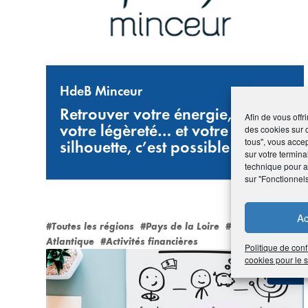
HdeB Minceur
Retrouver votre énergie,
Afin de vous offr
votre légèreté… et votre
des cookies sur 
tous", vous accep
silhouette, c’est possible !
sur votre termina
technique pour am
sur "Fonctionnel
Ac
#Toutes les régions
#Pays de la Loire
#44 Loire-
Atlantique
#Activités financières
Politique de conf
cookies pour le