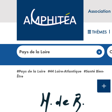
Association
THÈMES
Accueil
>
Club annonces
>
Toutes les annonces
Pays de la Loire
C
Pays de la Loire (4 annonces
#Pays de la Loire
#44 Loire-Atlantique
#Santé Bien-
Être