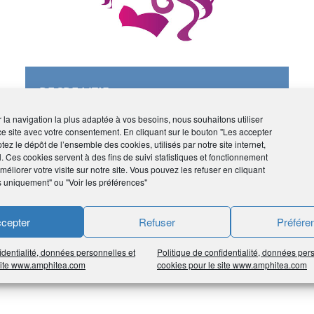
RECREA’TIF
Salon de coiffure
ir la navigation la plus adaptée à vos besoins, nous souhaitons utiliser
ce site avec votre consentement. En cliquant sur le bouton "Les accepter
tez le dépôt de l’ensemble des cookies, utilisés par notre site internet,
l. Ces cookies servent à des fins de suivi statistiques et fonctionnement
éliorer votre visite sur notre site. Vous pouvez les refuser en cliquant
s uniquement" ou "Voir les préférences"
cepter
Refuser
Préfére
identialité, données personnelles et
Politique de confidentialité, données per
 site www.amphitea.com
cookies pour le site www.amphitea.com