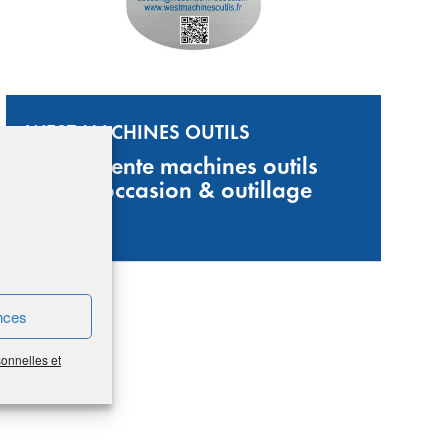
WEST MACHINES OUTILS
Achat/Vente machines outils
neuf et occasion & outillage
nces
sonnelles et