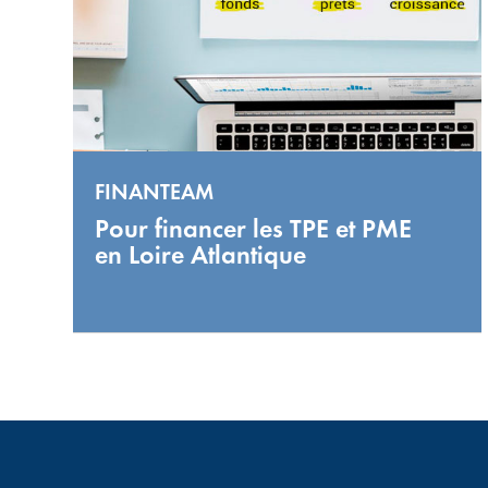
FINANTEAM
Pour financer les TPE et PME
en Loire Atlantique