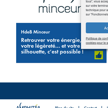
tous", vous accep
sur votre termina
technique pour am
sur "Fonctionnel
Ac
HdeB Minceur
Politique de conf
Retrouver votre énergie,
cookies pour le
votre légèreté… et votre
silhouette, c’est possible !
Plan du site
Contact