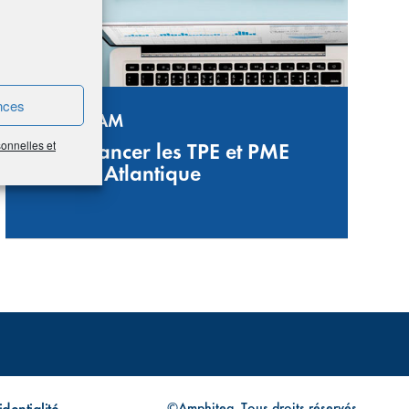
nces
FINANTEAM
sonnelles et
Pour financer les TPE et PME
en Loire Atlantique
dentialité
©Amphitea, Tous droits réservés