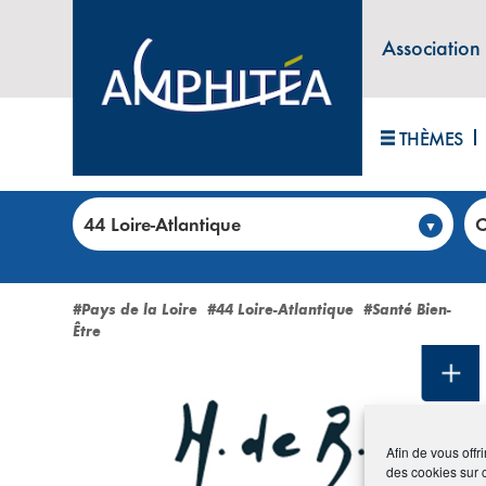
Association
THÈMES
Accueil
>
Club annonces
>
Toutes les annonces
44 Loire-Atlantique
C
44 Loire-Atlantique (3 annon
#Pays de la Loire
#44 Loire-Atlantique
#Santé Bien-
Être
Afin de vous offr
des cookies sur 