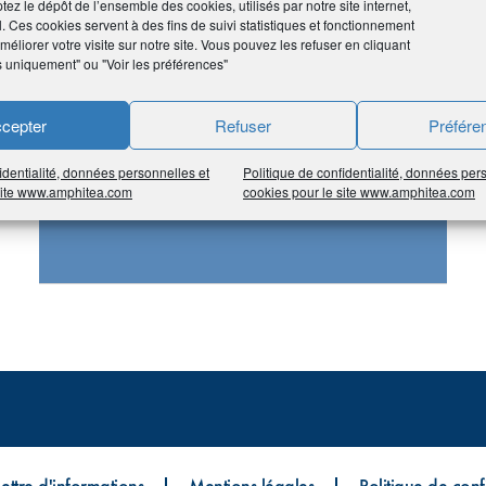
tez le dépôt de l’ensemble des cookies, utilisés par notre site internet,
l. Ces cookies servent à des fins de suivi statistiques et fonctionnement
éliorer votre visite sur notre site. Vous pouvez les refuser en cliquant
s uniquement" ou "Voir les préférences"
cepter
Refuser
Préfére
WEST MACHINES OUTILS
identialité, données personnelles et
Politique de confidentialité, données per
Achat/Vente machines outils
 site www.amphitea.com
cookies pour le site www.amphitea.com
neuf et occasion & outillage
Lettre d'informations
Mentions légales
Politique de confi