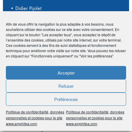
• Didier Pijolet
• 45, Chemin des Robert - 73100 Pugny Chatenod
•
06 07 69 53 80
Afin de vous offrir la navigation la plus adaptée à vos besoins, nous
•
didier.pijolet@africallways.com
souhaitons utiliser des cookies sur ce site avec votre consentement. En
•
http://www.africallways.com/
cliquant sur le bouton "Les accepter tous", vous acceptez le dépôt de
l’ensemble des cookies, utilisés par notre site internet, sur votre terminal.
Ces cookies servent à des fins de suivi statistiques et fonctionnement
technique pour améliorer votre visite sur notre site. Vous pouvez les refuser
en cliquant sur "Fonctionnels uniquement" ou "Voir les préférences"
Publié le :
8 juin 2020
Noter
3.3
/
5
3
votes
Accepter
Refuser
Imprimer
Préférences
Partager
Politique de confidentialité, données
Politique de confidentialité, données
personnelles et cookies pour le site
personnelles et cookies pour le site
www.amphitea.com
www.amphitea.com