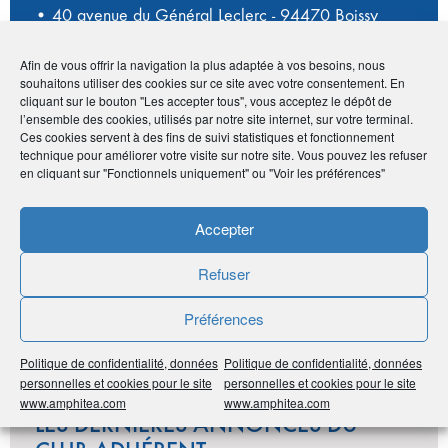
• 40 avenue du Général Leclerc - 94470 Boissy
Saint-Léger
•
01 43 82 19 01
-
06 99 90 29 71
Afin de vous offrir la navigation la plus adaptée à vos besoins, nous
•
t.dasilva@ambulancesadsp.com
souhaitons utiliser des cookies sur ce site avec votre consentement. En
cliquant sur le bouton "Les accepter tous", vous acceptez le dépôt de
l’ensemble des cookies, utilisés par notre site internet, sur votre terminal.
Ces cookies servent à des fins de suivi statistiques et fonctionnement
technique pour améliorer votre visite sur notre site. Vous pouvez les refuser
Publié le :
5 novembre 2020
en cliquant sur "Fonctionnels uniquement" ou "Voir les préférences"
Noter
0
/
5
0
votes
Accepter
Imprimer
Refuser
Partager
Préférences
Politique de confidentialité, données
Politique de confidentialité, données
personnelles et cookies pour le site
personnelles et cookies pour le site
www.amphitea.com
www.amphitea.com
LES DERNIÈRES ANNONCES DU