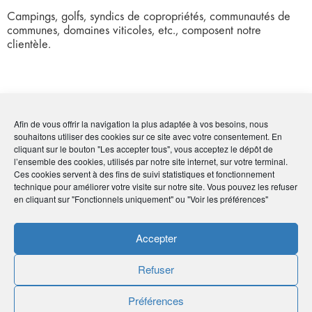
Campings, golfs, syndics de copropriétés, communautés de
communes, domaines viticoles, etc., composent notre
clientèle.
Coordonnées
Afin de vous offrir la navigation la plus adaptée à vos besoins, nous
souhaitons utiliser des cookies sur ce site avec votre consentement. En
cliquant sur le bouton "Les accepter tous", vous acceptez le dépôt de
• Marie-Claude Eyrolles
l’ensemble des cookies, utilisés par notre site internet, sur votre terminal.
• 40 rue du Liège, ZA Les Ferrières - 83490 Le Muy
Ces cookies servent à des fins de suivi statistiques et fonctionnement
•
04 94 45 46 04
-
06 14 32 65 40
technique pour améliorer votre visite sur notre site. Vous pouvez les refuser
•
atpe83@gmail.com
en cliquant sur "Fonctionnels uniquement" ou "Voir les préférences"
•
https://atpe-terrassement.com/
Accepter
Publié le :
6 avril 2021
Refuser
Noter
0
/
5
0
votes
Préférences