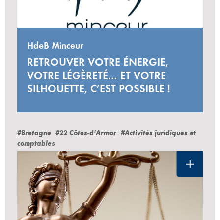
HdeB Minceur
RETROUVER VOTRE ÉNERGIE,
VOTRE LÉGÈRETÉ… ET VOTRE
SILHOUETTE, C’EST POSSIBLE !
#Bretagne
#22 Côtes-d’Armor
#Activités juridiques et
comptables