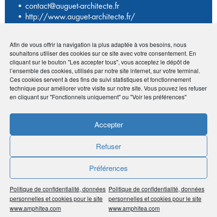
•
contact@auguet-architecte.fr
•
http://www.auguet-architecte.fr/
Afin de vous offrir la navigation la plus adaptée à vos besoins, nous
Avantage adhérents
souhaitons utiliser des cookies sur ce site avec votre consentement. En
cliquant sur le bouton "Les accepter tous", vous acceptez le dépôt de
l’ensemble des cookies, utilisés par notre site internet, sur votre terminal.
-10% sur les prestations
Ces cookies servent à des fins de suivi statistiques et fonctionnement
technique pour améliorer votre visite sur notre site. Vous pouvez les refuser
en cliquant sur "Fonctionnels uniquement" ou "Voir les préférences"
Publié le :
4 septembre 2020
Accepter
Noter
0
/
5
0
votes
Refuser
Imprimer
Préférences
Partager
Politique de confidentialité, données
Politique de confidentialité, données
personnelles et cookies pour le site
personnelles et cookies pour le site
www.amphitea.com
www.amphitea.com