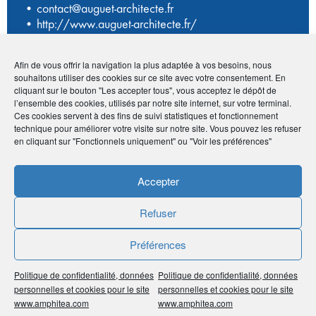
•
contact@auguet-architecte.fr
•
http://www.auguet-architecte.fr/
Afin de vous offrir la navigation la plus adaptée à vos besoins, nous
Avantage adhérents
souhaitons utiliser des cookies sur ce site avec votre consentement. En
cliquant sur le bouton "Les accepter tous", vous acceptez le dépôt de
l’ensemble des cookies, utilisés par notre site internet, sur votre terminal.
-10% sur les prestations
Ces cookies servent à des fins de suivi statistiques et fonctionnement
technique pour améliorer votre visite sur notre site. Vous pouvez les refuser
en cliquant sur "Fonctionnels uniquement" ou "Voir les préférences"
Publié le :
4 septembre 2020
Accepter
Noter
0
/
5
0
votes
Refuser
Imprimer
Préférences
Partager
Politique de confidentialité, données
Politique de confidentialité, données
personnelles et cookies pour le site
personnelles et cookies pour le site
www.amphitea.com
www.amphitea.com