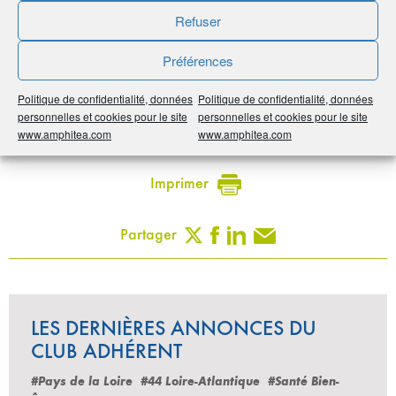
TORTUGA
Refuser
Euroshell M
Préférences
EUROWAG
Politique de confidentialité, données
Politique de confidentialité, données
personnelles et cookies pour le site
personnelles et cookies pour le site
Noter
5
/
5
1
vote
www.amphitea.com
www.amphitea.com
Imprimer
Partager
LES DERNIÈRES ANNONCES DU
CLUB ADHÉRENT
#Pays de la Loire
#44 Loire-Atlantique
#Santé Bien-