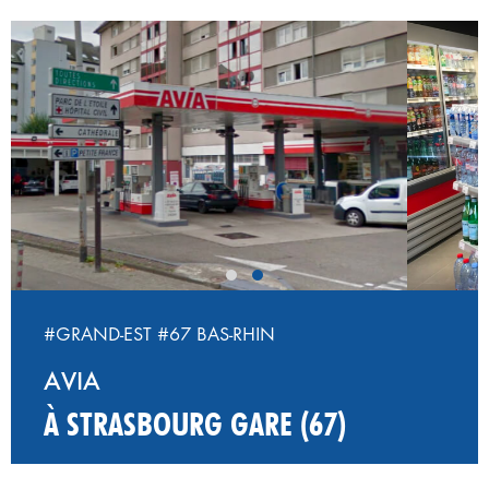
‹
›
#GRAND-EST
#67 BAS-RHIN
AVIA
À STRASBOURG GARE (67)