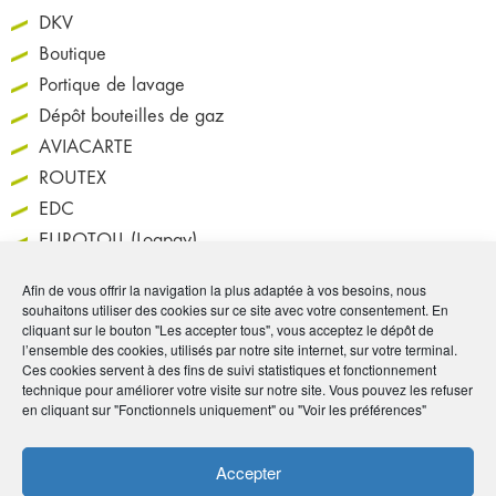
DKV
Boutique
Portique de lavage
Dépôt bouteilles de gaz
AVIACARTE
ROUTEX
EDC
EUROTOLL (Logpay)
GLOBAL STAR
Afin de vous offrir la navigation la plus adaptée à vos besoins, nous
MORGAN FUELS
souhaitons utiliser des cookies sur ce site avec votre consentement. En
cliquant sur le bouton "Les accepter tous", vous acceptez le dépôt de
DIESEL 24
l’ensemble des cookies, utilisés par notre site internet, sur votre terminal.
E100 –
Ces cookies servent à des fins de suivi statistiques et fonctionnement
technique pour améliorer votre visite sur notre site. Vous pouvez les refuser
Super Ethanol
en cliquant sur "Fonctionnels uniquement" ou "Voir les préférences"
SP95/E10
Go the easy way
Accepter
ESSO