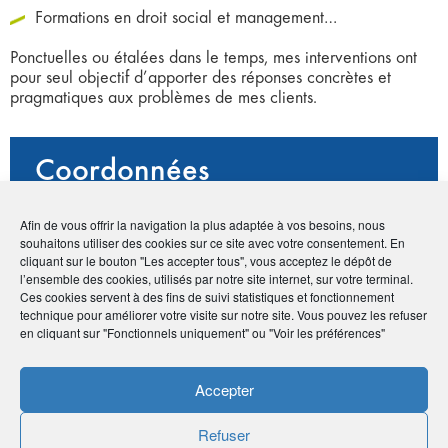
Formations en droit social et management…
Ponctuelles ou étalées dans le temps, mes interventions ont
pour seul objectif d’apporter des réponses concrètes et
pragmatiques aux problèmes de mes clients.
Coordonnées
• Franck Bichet
Afin de vous offrir la navigation la plus adaptée à vos besoins, nous
• 450 rue Baden Powell, 34000 Montpellier
souhaitons utiliser des cookies sur ce site avec votre consentement. En
•
06 20 75 21 56
cliquant sur le bouton "Les accepter tous", vous acceptez le dépôt de
•
fbichet@beemin-conseil.fr
l’ensemble des cookies, utilisés par notre site internet, sur votre terminal.
Ces cookies servent à des fins de suivi statistiques et fonctionnement
•
http://www.beemin-conseil.fr/
technique pour améliorer votre visite sur notre site. Vous pouvez les refuser
en cliquant sur "Fonctionnels uniquement" ou "Voir les préférences"
Avantage adhérents
Accepter
Audit RH d'une journée gratuite
Refuser