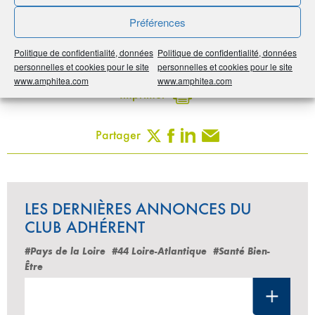
Préférences
Publié le :
22 juillet 2020
Politique de confidentialité, données
Politique de confidentialité, données
Noter
5
/
5
3
votes
personnelles et cookies pour le site
personnelles et cookies pour le site
www.amphitea.com
www.amphitea.com
Imprimer
Partager
LES DERNIÈRES ANNONCES DU
CLUB ADHÉRENT
#Pays de la Loire
#44 Loire-Atlantique
#Santé Bien-
Être