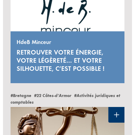
HdeB Minceur
RETROUVER VOTRE ÉNERGIE,
VOTRE LÉGÈRETÉ… ET VOTRE
SILHOUETTE, C’EST POSSIBLE !
#Bretagne
#22 Côtes-d’Armor
#Activités juridiques et
comptables