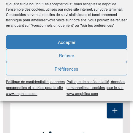
cliquant sur le bouton "Les accepter tous", vous acceptez le dépôt de
Noter
0
/
5
0
votes
l’ensemble des cookies, utilisés par notre site internet, sur votre terminal.
Ces cookies servent à des fins de suivi statistiques et fonctionnement
technique pour améliorer votre visite sur notre site. Vous pouvez les refuser
Imprimer
en cliquant sur "Fonctionnels uniquement" ou "Voir les préférences"
Accepter
Partager
Refuser
Préférences
LES DERNIÈRES ANNONCES DU
CLUB ADHÉRENT
Politique de confidentialité, données
Politique de confidentialité, données
personnelles et cookies pour le site
personnelles et cookies pour le site
#Pays de la Loire
#44 Loire-Atlantique
#Santé Bien-
www.amphitea.com
www.amphitea.com
Être