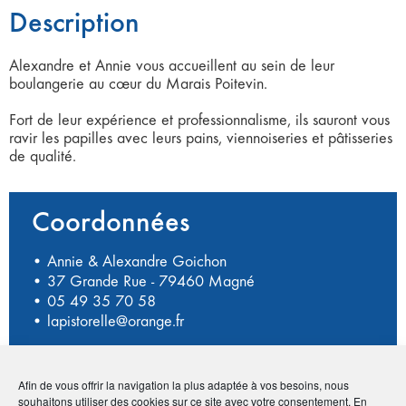
Description
Alexandre et Annie vous accueillent au sein de leur
boulangerie au cœur du Marais Poitevin.
Fort de leur expérience et professionnalisme, ils sauront vous
ravir les papilles avec leurs pains, viennoiseries et pâtisseries
de qualité.
Coordonnées
• Annie & Alexandre Goichon
• 37 Grande Rue - 79460 Magné
•
05 49 35 70 58
•
lapistorelle@orange.fr
Afin de vous offrir la navigation la plus adaptée à vos besoins, nous
Publié le :
10 novembre 2020
souhaitons utiliser des cookies sur ce site avec votre consentement. En