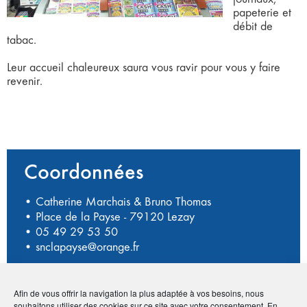
papeterie et
débit de
tabac.
Leur accueil chaleureux saura vous ravir pour vous y faire
revenir.
Coordonnées
• Catherine Marchais & Bruno Thomas
• Place de la Payse - 79120 Lezay
•
05 49 29 53 50
•
snclapayse@orange.fr
Afin de vous offrir la navigation la plus adaptée à vos besoins, nous
Publié le :
10 novembre 2020
souhaitons utiliser des cookies sur ce site avec votre consentement. En