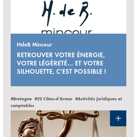
HdeB Minceur
RETROUVER VOTRE ÉNERGIE,
VOTRE LÉGÈRETÉ… ET VOTRE
SILHOUETTE, C’EST POSSIBLE !
#Bretagne
#22 Côtes-d’Armor
#Activités juridiques et
comptables