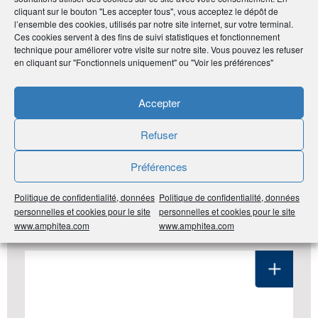
cliquant sur le bouton "Les accepter tous", vous acceptez le dépôt de
Noter
l’ensemble des cookies, utilisés par notre site internet, sur votre terminal.
0
/
5
0
votes
Ces cookies servent à des fins de suivi statistiques et fonctionnement
technique pour améliorer votre visite sur notre site. Vous pouvez les refuser
en cliquant sur "Fonctionnels uniquement" ou "Voir les préférences"
Imprimer
Accepter
Partager
Refuser
Préférences
LES DERNIÈRES ANNONCES DU
CLUB ADHÉRENT
Politique de confidentialité, données
Politique de confidentialité, données
personnelles et cookies pour le site
personnelles et cookies pour le site
#Pays de la Loire
#44 Loire-Atlantique
#Santé Bien-
www.amphitea.com
www.amphitea.com
Être