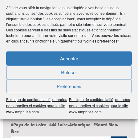
•
b.florentin@wanadoo.fr
Afin de vous offrir la navigation la plus adaptée à vos besoins, nous
souhaitons utiliser des cookies sur ce site avec votre consentement. En
cliquant sur le bouton "Les accepter tous", vous acceptez le dépôt de
Publié le :
16 novembre 2020
l’ensemble des cookies, utilisés par notre site internet, sur votre terminal.
Ces cookies servent à des fins de suivi statistiques et fonctionnement
technique pour améliorer votre visite sur notre site. Vous pouvez les refuser
Noter
0
/
5
0
votes
en cliquant sur "Fonctionnels uniquement" ou "Voir les préférences"
Imprimer
Accepter
Refuser
Partager
Préférences
Politique de confidentialité, données
Politique de confidentialité, données
LES DERNIÈRES ANNONCES DU
personnelles et cookies pour le site
personnelles et cookies pour le site
www.amphitea.com
www.amphitea.com
CLUB ADHÉRENT
#Pays de la Loire
#44 Loire-Atlantique
#Santé Bien-
Être