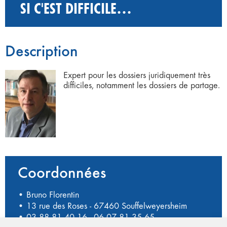
SI C'EST DIFFICILE…
Description
Expert pour les dossiers juridiquement très
difficiles, notamment les dossiers de partage.
Coordonnées
• Bruno Florentin
• 13 rue des Roses - 67460 Souffelweyersheim
•
03 88 81 40 16
-
06 07 81 35 65