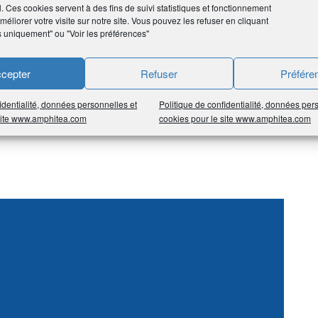
l. Ces cookies servent à des fins de suivi statistiques et fonctionnement
éliorer votre visite sur notre site. Vous pouvez les refuser en cliquant
s uniquement" ou "Voir les préférences"
rs et des entreprises pour l’installation et le dépannage
tion et le contrôle d’accès.
cepter
Refuser
Préfére
vidéosurveillance, l’installation de caméras, de portails
identialité, données personnelles et
Politique de confidentialité, données per
 site www.amphitea.com
cookies pour le site www.amphitea.com