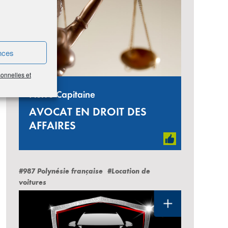
nces
sonnelles et
Pierre Capitaine
AVOCAT EN DROIT DES
AFFAIRES
#987 Polynésie française
#Location de
voitures