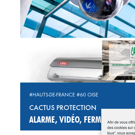
#HAUTS-DE-FRANCE
#60 OISE
CACTUS PROTECTION
ALARME, VIDÉO, FERMETURE, A
Afin de vous offr
des cookies sur 
tous", vous accep