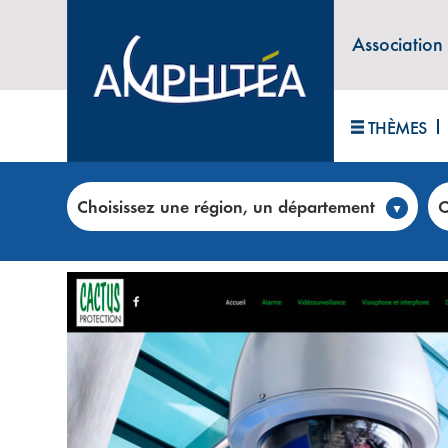
Association
THÈMES
Accueil
>
Club annonces
>
CACTUS PROTECTION – T
Choisissez une région, un département
C
PRESTATIONS DE SERVICE