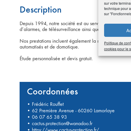
sur votre termina
Description
technique pour am
sur "Fonctionnel
Depuis 1994, notre société est au service des particulie
d’alarmes, de télésurveillance ainsi que pour la téléges
Ac
Nos prestations incluent également la mise en plage de 
Politique de conf
automatisés et de domotique.
cookies pour le
Étude personnalisée et devis gratuit.
Coordonnées
• Frédéric Rouffet
• 62 Première Avenue - 60260 Lamorlaye
•
06 07 65 38 93
•
cactus.protection@wanadoo.fr
•
https://www.cactus-protection.fr/