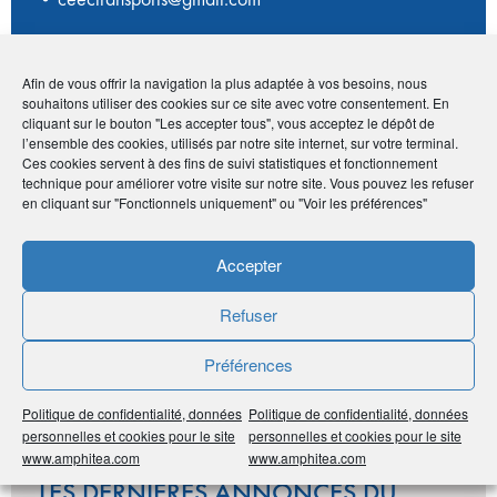
Avantage adhérents
Afin de vous offrir la navigation la plus adaptée à vos besoins, nous
souhaitons utiliser des cookies sur ce site avec votre consentement. En
cliquant sur le bouton "Les accepter tous", vous acceptez le dépôt de
- 10% sur l'ensemble des courses
l’ensemble des cookies, utilisés par notre site internet, sur votre terminal.
Ces cookies servent à des fins de suivi statistiques et fonctionnement
technique pour améliorer votre visite sur notre site. Vous pouvez les refuser
Publié le :
12 novembre 2020
en cliquant sur "Fonctionnels uniquement" ou "Voir les préférences"
Noter
0
/
5
0
votes
Accepter
Imprimer
Refuser
Préférences
Partager
Politique de confidentialité, données
Politique de confidentialité, données
personnelles et cookies pour le site
personnelles et cookies pour le site
www.amphitea.com
www.amphitea.com
LES DERNIÈRES ANNONCES DU