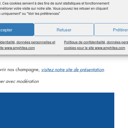
l. Ces cookies servent à des fins de suivi statistiques et fonctionnement
éliorer votre visite sur notre site. Vous pouvez les refuser en cliquant
s uniquement" ou "Voir les préférences"
le et indépendante depuis 1859. travaille à l’art noble
inesse, légèreté et élégance, des champagnes qui
cepter
Refuser
Préfére
nnels.
identialité, données personnelles et
Politique de confidentialité, données per
lace ainsi qu’au sein des plus grands événements (Lido,
 site www.amphitea.com
cookies pour le site www.amphitea.com
 de cuvées exceptionnelles qui font le plaisir des
ouvrir nos champagne,
visitez notre site de présentation
.
mer avec modération