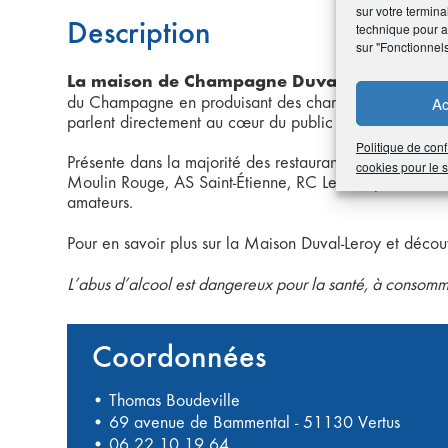
sur votre termina
Description
technique pour am
sur "Fonctionnel
La maison de Champagne Duval-Leroy,
familia
du Champagne en produisant des champagnes tout en f
Ac
parlent directement au cœur du public et des professio
Politique de conf
Présente dans la majorité des restaurants étoilés et Pa
cookies pour le
Moulin Rouge, AS Saint-Étienne, RC Lens…) par le biais
amateurs.
Pour en savoir plus sur la Maison Duval-Leroy et déc
L’abus d’alcool est dangereux pour la santé, à consom
Coordonnées
• Thomas Boudeville
• 69 avenue de Bammental - 51130 Vertus
•
06 22 10 19 64