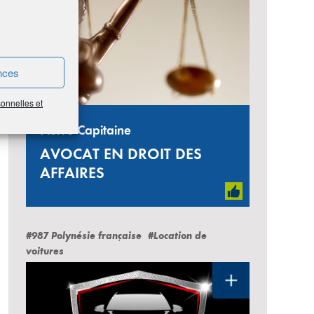
nces
sonnelles et
Pierre Capitaine
AVOCAT EN DROIT DES
AFFAIRES
#987 Polynésie française
#Location de
voitures