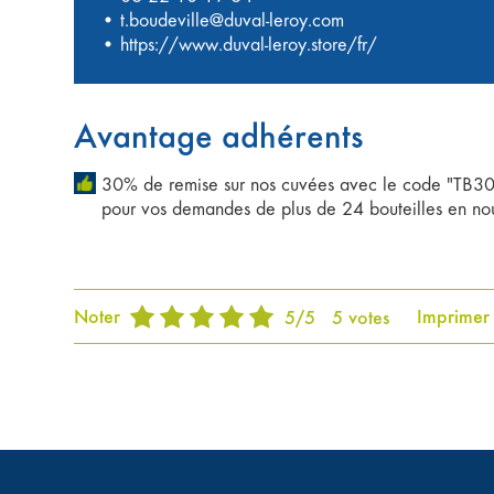
•
t.boudeville@duval-leroy.com
•
https://www.duval-leroy.store/fr/
Avantage adhérents
30% de remise sur nos cuvées avec le code "TB30"
pour vos demandes de plus de 24 bouteilles en nou
Noter
Imprimer
5
/
5
5
votes