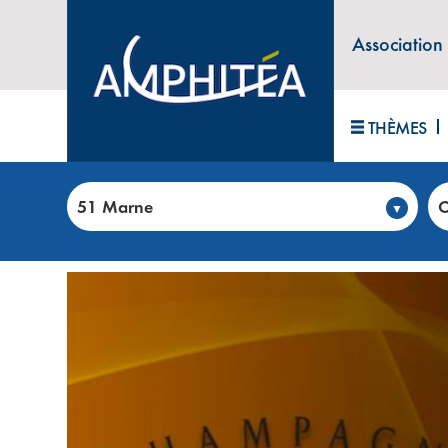
Association
THÈMES
Accueil
>
Club annonces
>
CHAMPAGNE DUVAL-LERO
51 Marne
C
VINS, CHAMPAGNES ET SPIRITU