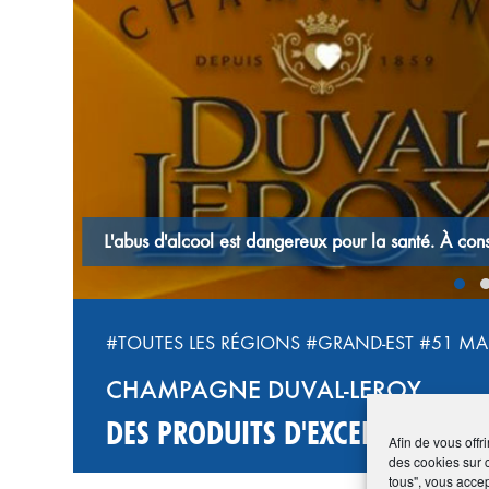
‹
 la santé. À consommer avec modération.
#TOUTES LES RÉGIONS
#GRAND-EST
#51 MA
CHAMPAGNE DUVAL-LEROY
DES PRODUITS D'EXCELLENCE À 
Afin de vous offr
des cookies sur 
tous", vous accep