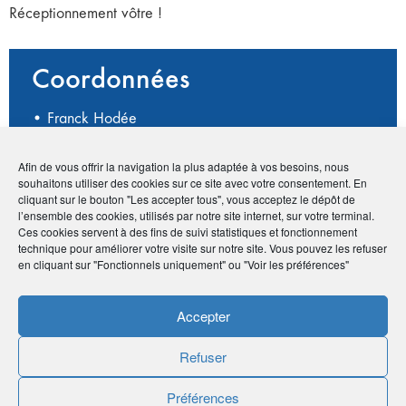
Réceptionnement vôtre !
Coordonnées
• Franck Hodée
• 1 route du Lac, 34800 Liausson
•
06 09 17 54 00
Afin de vous offrir la navigation la plus adaptée à vos besoins, nous
•
contact@chapi-chapo.net
souhaitons utiliser des cookies sur ce site avec votre consentement. En
•
http://www.chapi-chapo.net/
cliquant sur le bouton "Les accepter tous", vous acceptez le dépôt de
l’ensemble des cookies, utilisés par notre site internet, sur votre terminal.
Ces cookies servent à des fins de suivi statistiques et fonctionnement
technique pour améliorer votre visite sur notre site. Vous pouvez les refuser
Avantage adhérents
en cliquant sur "Fonctionnels uniquement" ou "Voir les préférences"
5% sur le matériel
Accepter
Refuser
Publié le :
25 septembre 2020
Préférences
Noter
0
/
5
0
votes