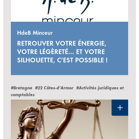
HdeB Minceur
RETROUVER VOTRE ÉNERGIE,
VOTRE LÉGÈRETÉ… ET VOTRE
SILHOUETTE, C’EST POSSIBLE !
#Bretagne
#22 Côtes-d’Armor
#Activités juridiques et
comptables