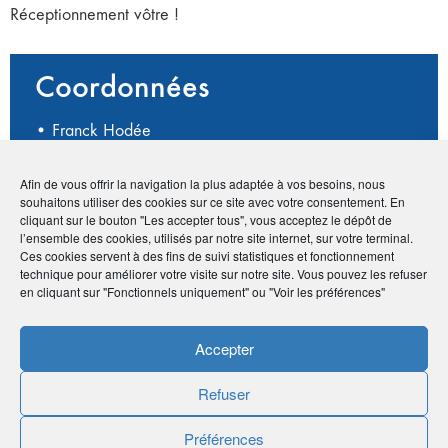
Réceptionnement vôtre !
Coordonnées
• Franck Hodée
• 1 route du Lac, 34800 Liausson
•
06 09 17 54 00
Afin de vous offrir la navigation la plus adaptée à vos besoins, nous
•
contact@chapi-chapo.net
souhaitons utiliser des cookies sur ce site avec votre consentement. En
•
http://www.chapi-chapo.net/
cliquant sur le bouton "Les accepter tous", vous acceptez le dépôt de
l’ensemble des cookies, utilisés par notre site internet, sur votre terminal.
Ces cookies servent à des fins de suivi statistiques et fonctionnement
technique pour améliorer votre visite sur notre site. Vous pouvez les refuser
Avantage adhérents
en cliquant sur "Fonctionnels uniquement" ou "Voir les préférences"
5% sur le matériel
Accepter
Refuser
Publié le :
25 septembre 2020
Préférences
Noter
0
/
5
0
votes