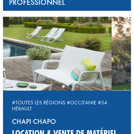
PROFESSIONNEL
‹
›
#TOUTES LES RÉGIONS
#OCCITANIE
#34
HÉRAULT
CHAPI CHAPO
LOCATION & VENTE DE MATÉRIEL