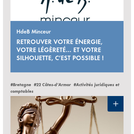
HdeB Minceur
RETROUVER VOTRE ÉNERGIE,
VOTRE LÉGÈRETÉ… ET VOTRE
SILHOUETTE, C’EST POSSIBLE !
#Bretagne
#22 Côtes-d’Armor
#Activités juridiques et
comptables