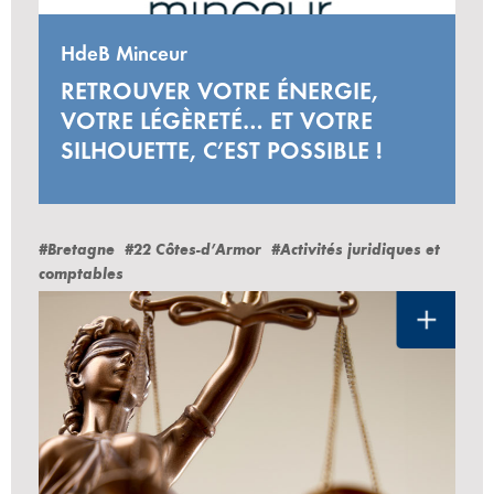
HdeB Minceur
RETROUVER VOTRE ÉNERGIE,
VOTRE LÉGÈRETÉ… ET VOTRE
SILHOUETTE, C’EST POSSIBLE !
#Bretagne
#22 Côtes-d’Armor
#Activités juridiques et
comptables