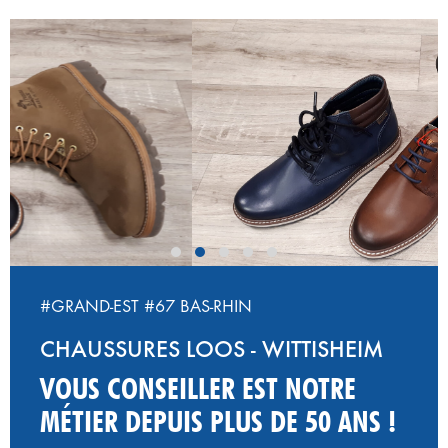
‹
›
#GRAND-EST
#67 BAS-RHIN
CHAUSSURES LOOS - WITTISHEIM
VOUS CONSEILLER EST NOTRE
MÉTIER DEPUIS PLUS DE 50 ANS !