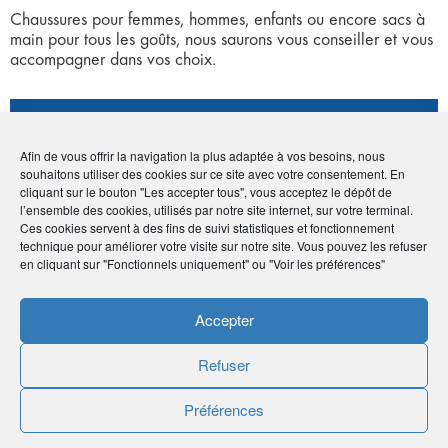
Chaussures pour femmes, hommes, enfants ou encore sacs à
main pour tous les goûts, nous saurons vous conseiller et vous
accompagner dans vos choix.
Coordonnées
Afin de vous offrir la navigation la plus adaptée à vos besoins, nous
souhaitons utiliser des cookies sur ce site avec votre consentement. En
• Brigitte Loos
cliquant sur le bouton "Les accepter tous", vous acceptez le dépôt de
• 10 rue de l'Église - 67820 Wittisheim
l’ensemble des cookies, utilisés par notre site internet, sur votre terminal.
•
03 88 85 22 76
Ces cookies servent à des fins de suivi statistiques et fonctionnement
•
chaussuresloos@orange.fr
technique pour améliorer votre visite sur notre site. Vous pouvez les refuser
•
http://www.chaussuresloos.fr/
en cliquant sur "Fonctionnels uniquement" ou "Voir les préférences"
Accepter
Publié le :
13 novembre 2020
Refuser
Noter
0
/
5
0
votes
Préférences
Imprimer