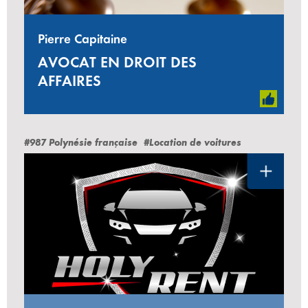
Pierre Capitaine
AVOCAT EN DROIT DES
AFFAIRES
#987 Polynésie française
#Location de voitures